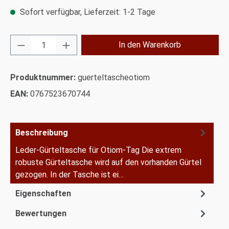
Sofort verfügbar, Lieferzeit: 1-2 Tage
Produkt Anzahl: Gib den gewünschten Wert ei
In den Warenkorb
Produktnummer:
guerteltascheotiom
EAN:
0767523670744
Beschreibung
Leder-Gürteltasche für Otiom-Tag Die extrem
robuste Gürteltasche wird auf den vorhanden Gürtel
gezogen. In der Tasche ist ei…
Mehr
Eigenschaften
Bewertungen