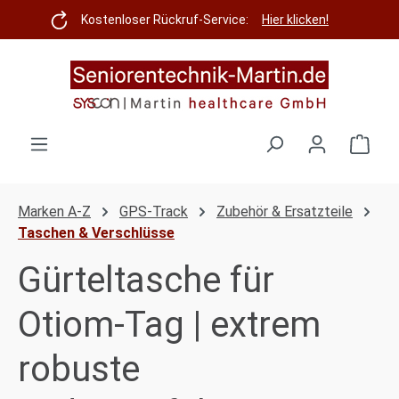
Zum Hauptinhalt springen
Kostenloser Rückruf-Service:
Hier klicken!
Ware
Marken A-Z
GPS-Track
Zubehör & Ersatzteile
Taschen & Verschlüsse
Gürteltasche für
Otiom-Tag | extrem
robuste