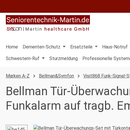
 Hauptinhalt springen
Zur Suche springen
Zur Hauptnavigation springen
Home
Dementen-Schutz
Ersatzteile
Haus-Notruf
Schwestern-Ruf
Sturzmeldung
Professionelle System
Marken A-Z
Bellman&Symfon
Visit868 Funk-Signal-
Bellman Tür-Überwachun
Funkalarm auf tragb. E
Bildergalerie überspringen