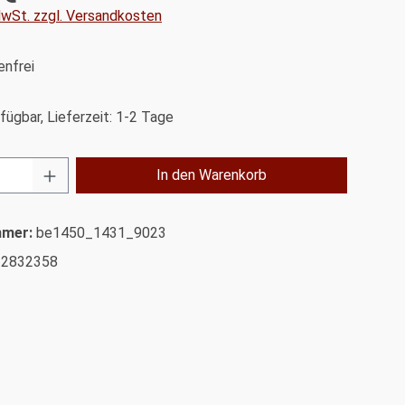
 MwSt. zzgl. Versandkosten
nfrei
fügbar, Lieferzeit: 1-2 Tage
Anzahl: Gib den gewünschten Wert ein od
In den Warenkorb
mmer:
be1450_1431_9023
32832358