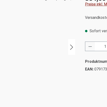
Preise inkl.
Versandkoste
Sofort ver
Produkt 
Produktnu
EAN:
07917