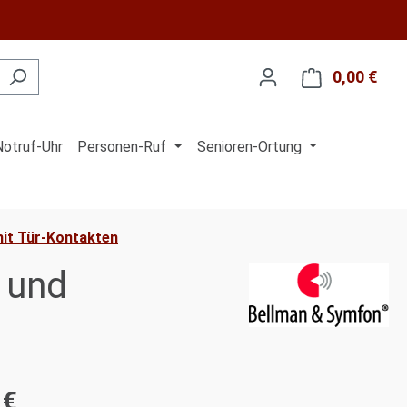
0,00 €
Ware
Notruf-Uhr
Personen-Ruf
Senioren-Ortung
it Tür-Kontakten
 und
 €
is: