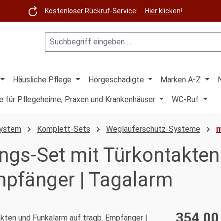
Kostenloser Rückruf-Service:
Hier klicken!
Häusliche Pflege
Hörgeschädigte
Marken A-Z
e für Pflegeheime, Praxen und Krankenhäuser
WC-Ruf
System
Komplett-Sets
Wegläuferschutz-Systeme
m
gs-Set mit Türkontakten
mpfänger | Tagalarm
354,00
Regulärer Pre