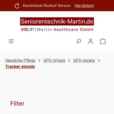
Zum Hauptinhalt springen
Kostenloser Rückruf-Service:
Hier klicken!
Ware
Häusliche Pflege
GPS-Ortung
GPS-Geräte
Tracker einzeln
Filter