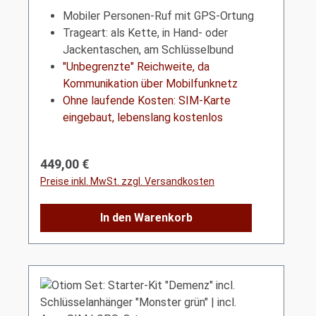
incl. SIM, ohne Zusatzkosten | Meldung
auf App
Mobiler Personen-Ruf mit GPS-Ortung
Trageart: als Kette,
in Hand- oder
Jackentaschen, am Schlüsselbund
"Unbegrenzte" Reichweite, da
Kommunikation über Mobilfunknetz
Ohne laufende Kosten: SIM-Karte
eingebaut, lebenslang kostenlos
Regulärer Preis:
449,00 €
Preise inkl. MwSt. zzgl. Versandkosten
In den Warenkorb