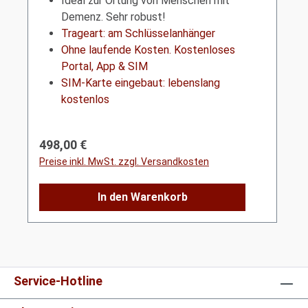
Ideal zur Ortung von Menschen mit
Demenz. Sehr robust!
Trageart: am Schlüsselanhänger
Ohne laufende Kosten. Kostenloses
Portal, App & SIM
SIM-Karte eingebaut: lebenslang
kostenlos
Regulärer Preis:
498,00 €
Preise inkl. MwSt. zzgl. Versandkosten
In den Warenkorb
Service-Hotline