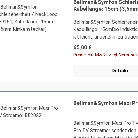
Bellman&Symfon Schleife
wie beispielsweise beim Fern
Kabellänge: 15cm (3,5mm
Vortrag, in der Aula, im Theat
digitalen Hörverstärker von 
Bellman&Symfon Schleifenein
für Sie.Auch eine gute Wahl f
Kabellänge: 15cmDie Indukti
Krankenhäuser, Seniorenheimen
ist leicht, angenehm zu tragen
Ihren Patienten kommuniziere
Ausgangsleistung. Schließen S
Regulärer Preis:
Audio-Lösung für Sie richtig i
65,00 €
Sprachverstärker, MP3 Spiele
der Bellman&Symfon Audio P
Preise inkl. MwSt. zzgl. Versand
und stellen Sie Ihre Hörgerät
mit:Bellman&Symfon BE2020
Details
MinoBellman&Symfon BE800
BE8015 DominoClassicalle Au
und 3,5mm Klinkenstecker (M
Angaben:Modell BE9161Hohe L
Bellman&Symfon Maxi Pr
Ausgang„Breakaway“: Erhöht d
Stecker: Verhindert Korrosio
KlinkeImpedanz: 2 x 5 ΩSteck
Bellman&Symfon Maxi Pro TV 
abgewinkelt teleplugg (stere
Pro TV Streamer sendet den To
15 cm / 6 "Abstand und 2 x 5
Bluetooth an Ihren Maxi Pro B