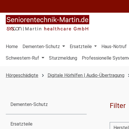
 Hauptinhalt springen
Zur Suche springen
Zur Hauptnavigation springen
Home
Dementen-Schutz
Ersatzteile
Haus-Notruf
Schwestern-Ruf
Sturzmeldung
Professionelle System
Hörgeschädigte
Digitale Hörhilfen | Audio-Übertragung
Filter
Dementen-Schutz
Ersatzteile
Herstel