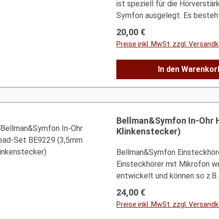
ist speziell für die Hörverst
im Theater oder im Auto? Dann
Symfon ausgelegt. Es besteh
von Bellman&Symfon genau das
Segeltuch und hat einen verstä
Regulärer Preis:
Wahl für Ärzte und Pflegepers
20,00 €
Bellman & Symfon Hörlösunge
Seniorenheimen, Arztpraxen et
Preise inkl. MwSt. zzgl. Versand
cm Gewicht: 220 g Verschlus
kommunizieren möchten. Sie wissen nicht, welche Audio-Lösung
für Sie richtig ist? Hier könne
In den Warenkor
Bellman&Symfon In-Ohr 
Klinkenstecker)
Bellman&Symfon Einsteckhöre
Einsteckhörer mit Mikrofon wu
entwickelt und können so z.B
telefonieren verwendet werden
Regulärer Preis:
24,00 €
integriertes Mikrofon und ei
Preise inkl. MwSt. zzgl. Versand
mit:Bellman&Symfon BE2021 