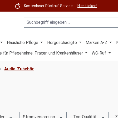
Kostenloser Rückruf-Service:
Hier klicken!
Häusliche Pflege
Hörgeschädigte
Marken A-Z
e für Pflegeheime, Praxen und Krankenhäuser
WC-Ruf
Audio-Zubehör
ler
Stromversorgung
Ton-Qualität
Z