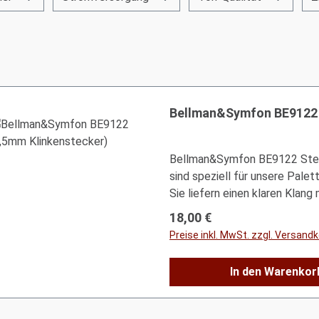
Bellman&Symfon BE9122 
Bellman&Symfon BE9122 Ster
sind speziell für unsere Pale
Sie liefern einen klaren Klan
Die robusten und benutzerfreu
Regulärer Preis:
18,00 €
Seite mit einem Kabel verse
Preise inkl. MwSt. zzgl. Versand
BE2020 MaxiBellman&Symfo
BE8005 DominoProBellman&S
In den Warenkor
Audio Geräte mit Kopfhörera
(MP3-Player, Handys, etc.)T
BE9122Frequenz 20 Hz-20 kH