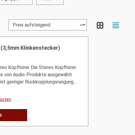
(3,5mm Klinkenstecker)
eo Kopfhörer Die Stereo Kopfhörer
tte von Audio-Produkte ausgewählt.
g mit geringer Rückkopplungsneigung.
ndlichen Kopfhörer sind nur an einer
hen.Kompatibel mit:Bellman&Symfon
kosten
n BE2030 MinoBellman&Symfon
ymfon BE8015 DominoClassicalle
b
usgang und 3,5mm Klinkenstecker
echnische Angaben:Modell
Impedanz 32 Ω +/-