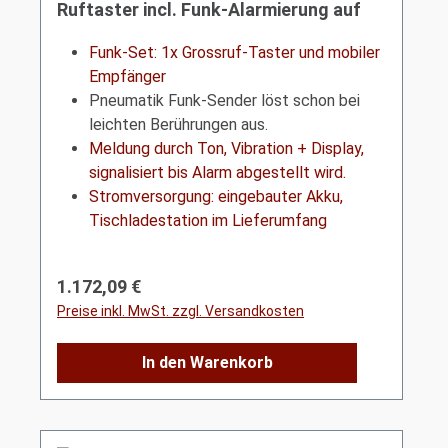
Ruftaster incl. Funk-Alarmierung auf
mobilen Empfänger VarioCom (Display,
Vibration + Ton)
Funk-Set: 1x Grossruf-Taster und mobiler
Empfänger
Pneumatik Funk-Sender löst schon bei
leichten Berührungen aus.
Meldung durch Ton, Vibration + Display,
signalisiert bis Alarm abgestellt wird.
Stromversorgung: eingebauter Akku,
Tischladestation im Lieferumfang
Regulärer Preis:
1.172,09 €
Preise inkl. MwSt. zzgl. Versandkosten
In den Warenkorb