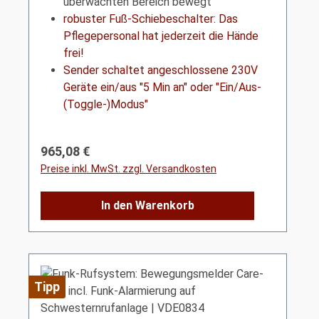
überwachten Bereich bewegt
robuster Fuß-Schiebeschalter: Das
Pflegepersonal hat jederzeit die Hände
frei!
Sender schaltet angeschlossene 230V
Geräte ein/aus "5 Min an" oder "Ein/Aus-
(Toggle-)Modus"
Regulärer Preis:
965,08 €
Preise inkl. MwSt. zzgl. Versandkosten
In den Warenkorb
Tipp