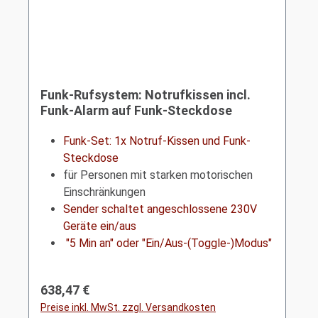
Funk-Rufsystem: Notrufkissen incl.
Funk-Alarm auf Funk-Steckdose
(schaltet 230V Geräte ein/aus)
Funk-Set: 1x Notruf-Kissen und Funk-
Steckdose
für Personen mit starken motorischen
Einschränkungen
Sender schaltet angeschlossene 230V
Geräte ein/aus
"5 Min an" oder "Ein/Aus-(Toggle-)Modus"
Regulärer Preis:
638,47 €
Preise inkl. MwSt. zzgl. Versandkosten