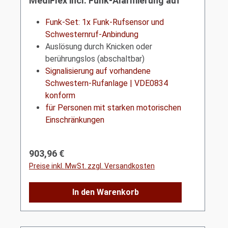
MediFlex incl. Funk-Alarmierung auf
Schwesternrufanlage | Touch | VDE0834
Funk-Set: 1x Funk-Rufsensor und
Schwesternruf-Anbindung
Auslösung durch Knicken oder
berührungslos (abschaltbar)
Signalisierung auf vorhandene
Schwestern-Rufanlage | VDE0834
konform
für Personen mit starken motorischen
Einschränkungen
Regulärer Preis:
903,96 €
Preise inkl. MwSt. zzgl. Versandkosten
In den Warenkorb