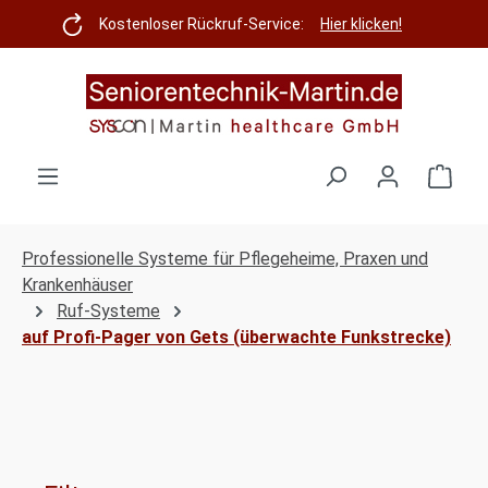
Zum Hauptinhalt springen
Kostenloser Rückruf-Service:
Hier klicken!
Ware
Professionelle Systeme für Pflegeheime, Praxen und
Krankenhäuser
Ruf-Systeme
auf Profi-Pager von Gets (überwachte Funkstrecke)