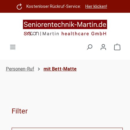
Zum Hauptinhalt springen
Kostenloser Rückruf-Service:
Hier klicken!
Ware
Personen-Ruf
mit Bett-Matte
Filter