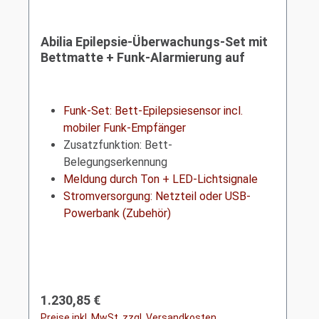
Abilia Epilepsie-Überwachungs-Set mit
Bettmatte + Funk-Alarmierung auf
mobilem Empfänger (Licht+Ton)
Funk-Set:
Bett-Epilepsiesensor
incl.
mobiler Funk-Empfänger
Zusatzfunktion: Bett-
Belegungserkennung
Meldung durch Ton + LED-Lichtsignale
Stromversorgung: Netzteil oder USB-
Powerbank (Zubehör)
Regulärer Preis:
1.230,85 €
Preise inkl. MwSt. zzgl. Versandkosten