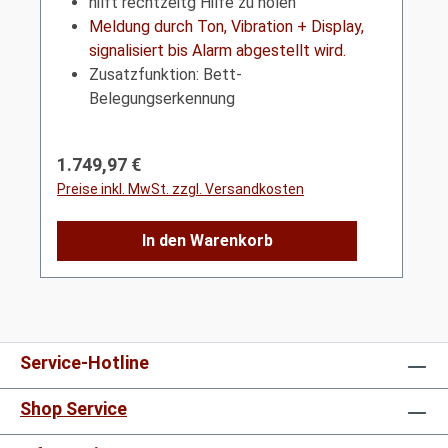
hilft rechtzeitg Hilfe zu holen
Meldung durch Ton, Vibration + Display,
signalisiert bis Alarm abgestellt wird.
Zusatzfunktion: Bett-
Belegungserkennung
Regulärer Preis:
1.749,97 €
Preise inkl. MwSt. zzgl. Versandkosten
In den Warenkorb
Service-Hotline
Shop Service