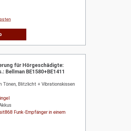
kosten
b
ierung für Hörgeschädigte:
is.: Bellman BE1580+BE1411
en Tönen, Blitzlicht + Vibrationskissen
ingel
-Akkus
isit868 Funk-Empfänger in einem