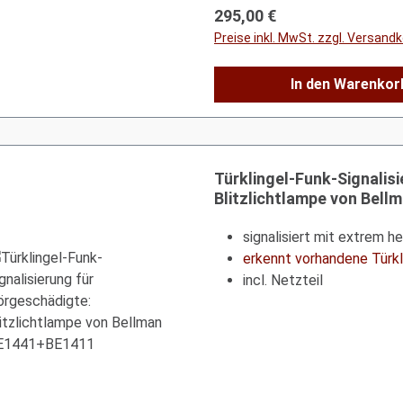
Regulärer Preis:
295,00 €
Preise inkl. MwSt. zzgl. Versand
In den Warenkor
Türklingel-Funk-Signalis
Blitzlichtlampe von Bel
signalisiert mit extrem he
erkennt vorhandene Türkl
incl. Netzteil