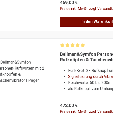
Regulärer Preis:
469,00 €
Preise inkl. MwSt. zzgl. Versand
In den Warenkor
Durchschnittliche Bewertung 
Bellman&Symfon Persone
Rufknöpfen & Taschenvib
Funk-Set: 2x Rufknopf un
Signalisierung durch Vibr
Reichweite: 50 bis 200m
als Rufknopf zum Umhänge
Regulärer Preis:
472,00 €
Preise inkl. MwSt. zzgl. Versand