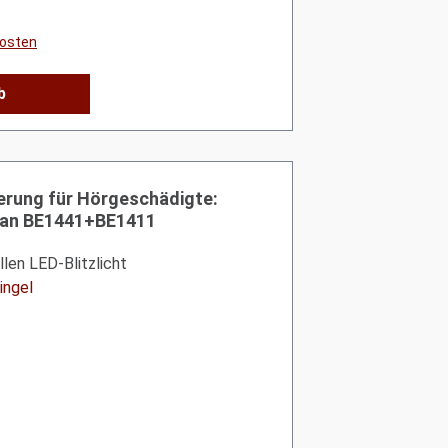
kosten
b
ierung für Hörgeschädigte:
lman BE1441+BE1411
llen LED-Blitzlicht
ingel