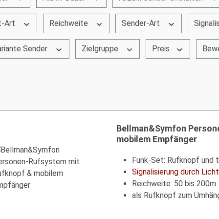
t-Art
Reichweite
Sender-Art
Signali
ariante Sender
Zielgruppe
Preis
Bewe
Bellman&Symfon Persone
mobilem Empfänger
Funk-Set: Rufknopf und 
Signalisierung durch Lich
Reichweite: 50 bis 200m
als Rufknopf zum Umhän