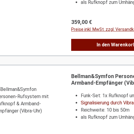
als Rufknopf zum Umhän
Regulärer Preis:
359,00 €
Preise inkl. MwSt. zzgl. Versand
In den Warenkor
Bellman&Symfon Persone
Armband-Empfänger (Vib
Funk-Set: 1x Rufknopf und
Signalisierung durch Vibr
Reichweite: 10 bis 50m
als Rufknopf zum Umhän