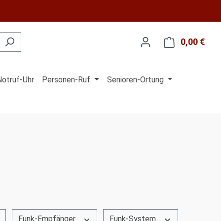
0,00 €
Ware
Notruf-Uhr
Personen-Ruf
Senioren-Ortung
Funk-Empfänger
Funk-System