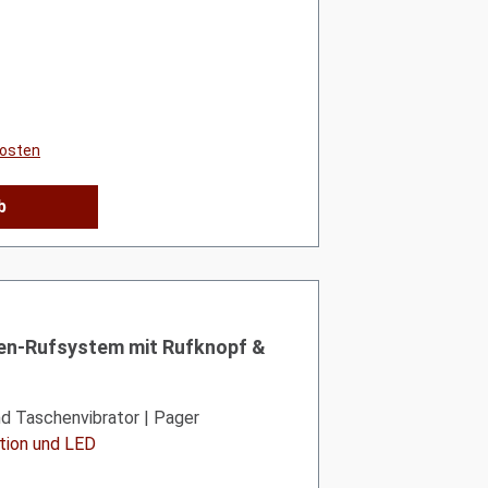
kosten
b
von 5 von 5 Sternen
n-Rufsystem mit Rufknopf &
d Taschenvibrator | Pager
ation und LED