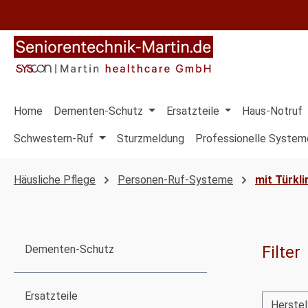
 Hauptinhalt springen
Zur Suche springen
Zur Hauptnavigation springen
Home
Dementen-Schutz
Ersatzteile
Haus-Notruf
Schwestern-Ruf
Sturzmeldung
Professionelle System
Häusliche Pflege
Personen-Ruf-Systeme
mit Türkli
Filter
Dementen-Schutz
Ersatzteile
Herstel