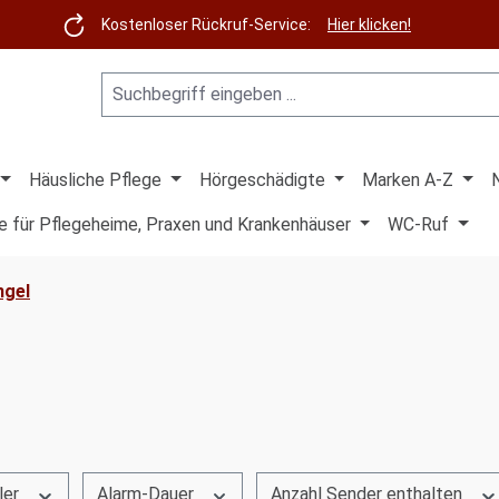
Kostenloser Rückruf-Service:
Hier klicken!
Häusliche Pflege
Hörgeschädigte
Marken A-Z
e für Pflegeheime, Praxen und Krankenhäuser
WC-Ruf
ngel
ler
Alarm-Dauer
Anzahl Sender enthalten