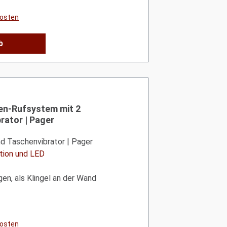
kosten
b
von 5 von 5 Sternen
n-Rufsystem mit 2
rator | Pager
d Taschenvibrator | Pager
ation und LED
n, als Klingel an der Wand
kosten