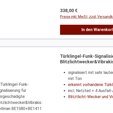
Regulärer Preis:
338,00 €
Preise inkl. MwSt. zzgl. Versand
In den Warenkor
Türklingel-Funk-Signalis
Blitzlichtwecker&Vibrak
signalisiert mit sehr laut
mit Ton
erkennt vorhandene Türkl
incl. Netzteil + 4 Ausfall
Blitztlicht-Wecker und V