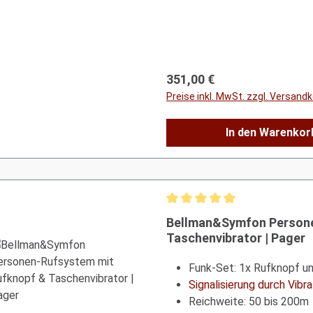
Regulärer Preis:
351,00 €
Preise inkl. MwSt. zzgl. Versand
In den Warenkor
Durchschnittliche Bewertung 
Bellman&Symfon Persone
Taschenvibrator | Pager
Funk-Set: 1x Rufknopf un
Signalisierung durch Vibr
Reichweite: 50 bis 200m