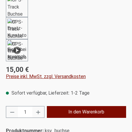
15,00 €
Regulärer Preis:
Preise inkl. MwSt. zzgl. Versandkosten
Sofort verfügbar, Lieferzeit: 1-2 Tage
Produkt Anzahl: Gib den gewünschten Wert ei
In den Warenkorb
Produktnummer:
ksv_buchse