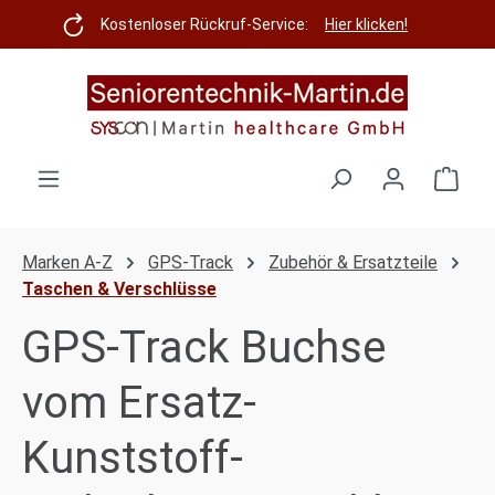
Zum Hauptinhalt springen
Kostenloser Rückruf-Service:
Hier klicken!
Ware
Marken A-Z
GPS-Track
Zubehör & Ersatzteile
Taschen & Verschlüsse
GPS-Track Buchse
vom Ersatz-
Kunststoff-