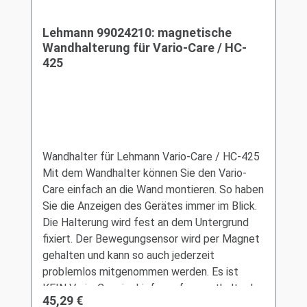
Lehmann 99024210: magnetische
Wandhalterung für Vario-Care / HC-
425
Wandhalter für Lehmann Vario-Care / HC-425
Mit dem Wandhalter können Sie den Vario-
Care einfach an die Wand montieren. So haben
Sie die Anzeigen des Gerätes immer im Blick.
Die Halterung wird fest an dem Untergrund
fixiert. Der Bewegungsensor wird per Magnet
gehalten und kann so auch jederzeit
problemlos mitgenommen werden. Es ist
KEIN Vario-Care im Lieferumfang enthalten!
Regulärer Preis:
45,29 €