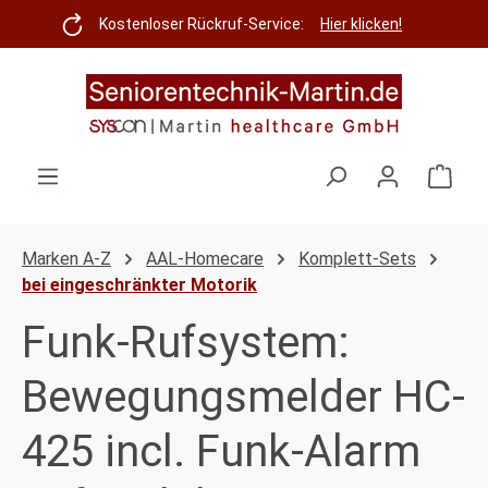
Zum Hauptinhalt springen
Kostenloser Rückruf-Service:
Hier klicken!
Ware
Marken A-Z
AAL-Homecare
Komplett-Sets
bei eingeschränkter Motorik
Funk-Rufsystem:
Bewegungsmelder HC-
425 incl. Funk-Alarm