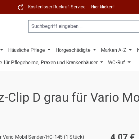
Kostenloser Rückruf-Service:
Hier klicken!
Häusliche Pflege
Hörgeschädigte
Marken A-Z
e für Pflegeheime, Praxen und Krankenhäuser
WC-Ruf
-Clip D grau für Vario M
4,07 €
Regulärer Pre