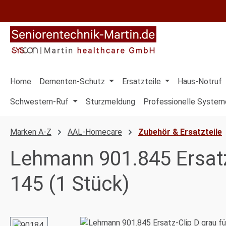
 Hauptinhalt springen
Zur Suche springen
Zur Hauptnavigation springen
Home
Dementen-Schutz
Ersatzteile
Haus-Notruf
Schwestern-Ruf
Sturzmeldung
Professionelle System
Marken A-Z
AAL-Homecare
Zubehör & Ersatzteile
Lehmann 901.845 Ersatz
145 (1 Stück)
Bildergalerie überspringen