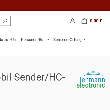
0,00 €
Ware
Notruf-Uhr
Personen-Ruf
Senioren-Ortung
obil Sender/HC-
is: