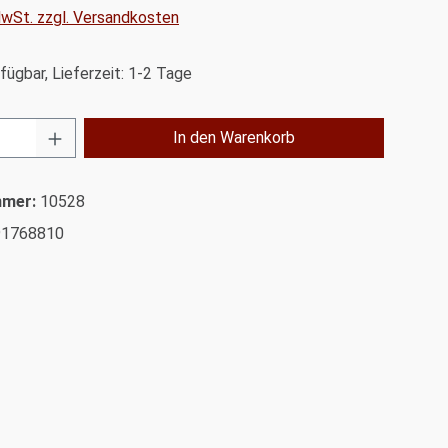
 MwSt. zzgl. Versandkosten
fügbar, Lieferzeit: 1-2 Tage
Anzahl: Gib den gewünschten Wert ein od
In den Warenkorb
mmer:
10528
91768810