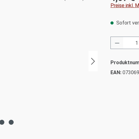
Preise inkl.
Sofort ver
Produkt 
Produktnu
EAN:
07306