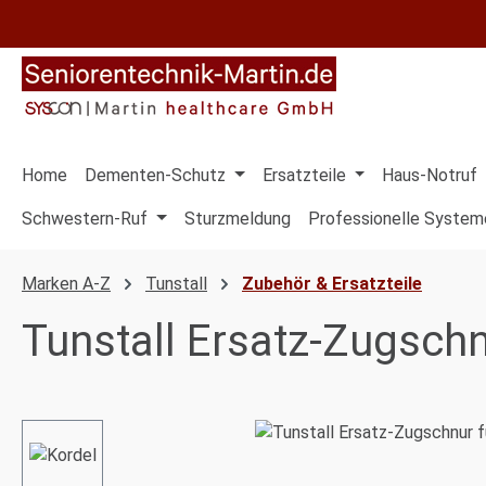
 Hauptinhalt springen
Zur Suche springen
Zur Hauptnavigation springen
Home
Dementen-Schutz
Ersatzteile
Haus-Notruf
Schwestern-Ruf
Sturzmeldung
Professionelle System
Marken A-Z
Tunstall
Zubehör & Ersatzteile
Tunstall Ersatz-Zugschn
Bildergalerie überspringen