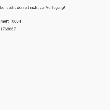
kel steht derzeit nicht zur Verfügung!
mmer:
10604
91768667