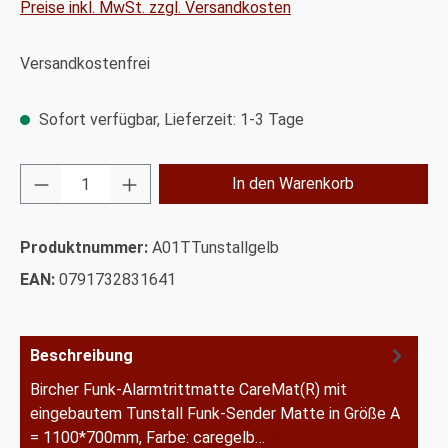
Preise inkl. MwSt. zzgl. Versandkosten
Versandkostenfrei
Sofort verfügbar, Lieferzeit: 1-3 Tage
Produkt Anzahl: Gib den gewünschten Wert ei
In den Warenkorb
Produktnummer:
A01TTunstallgelb
EAN:
0791732831641
Beschreibung
Bircher Funk-Alarmtrittmatte CareMat(R) mit
eingebautem Tunstall Funk-Sender Matte in Größe A
= 1100*700mm, Farbe: caregelb…
Mehr