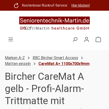
Zum Hauptinhalt springen
Kostenloser Rückruf-Service:
Hier klicken!
Ware
Marken A-Z
BBC Bircher Smart Access
Matten einzeln
CareMat A= 1100x700x9mm
Bircher CareMat A
gelb - Profi-Alarm-
Trittmatte mit