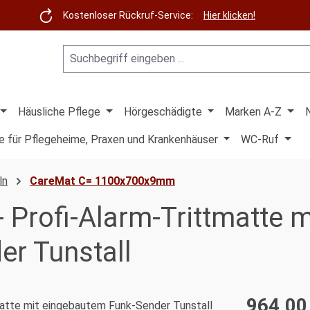
Kostenloser Rückruf-Service:
Hier klicken!
Häusliche Pflege
Hörgeschädigte
Marken A-Z
e für Pflegeheime, Praxen und Krankenhäuser
WC-Ruf
ln
CareMat C= 1100x700x9mm
 Profi-Alarm-Trittmatte m
r Tunstall
964,00
Regulärer Pre