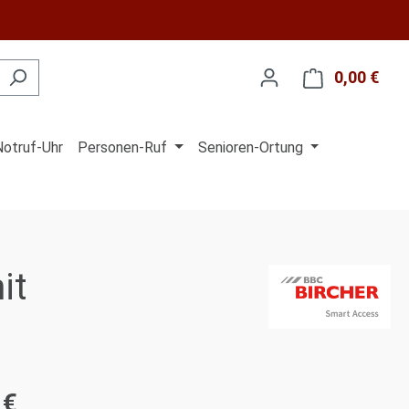
0,00 €
Ware
Notruf-Uhr
Personen-Ruf
Senioren-Ortung
it
 €
is: