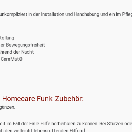
 unkompliziert in der Installation und Handhabung und ein im Pf
tellung
ter Bewegungsfreiheit
ährend der Nacht
ie CareMat®
l Homecare Funk-Zubehör:
rgänzen.
eit im Fall der Fälle Hilfe herbeiholen zu können. Bei Stürzen od
 den vielleicht lebensrettenden Hilferuf.