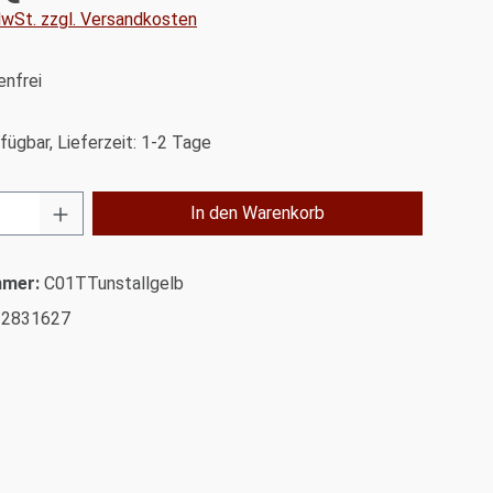
 MwSt. zzgl. Versandkosten
nfrei
fügbar, Lieferzeit: 1-2 Tage
Anzahl: Gib den gewünschten Wert ein od
In den Warenkorb
mmer:
C01TTunstallgelb
32831627