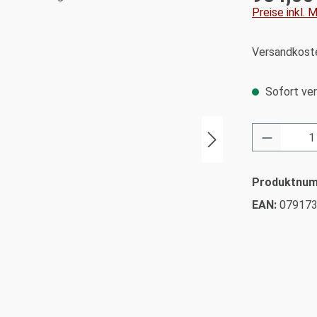
Preise inkl.
Versandkoste
Sofort ver
Produkt 
Produktnu
EAN:
07917