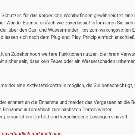
n Schutzes für das körperliche Wohlbefinden gewährleistet eine
vier Wände. Ebenso einfach wie zuverlässig! Informieren Sie sich 
r, über den Gas- und Wassermelder - bis zum wirkungsvollen Ein
 lassen sich nach dem Plug-and-Play-Prinzip einfach anschlie
falt an Zubehör noch weitere Funktionen nutzen, die Ihrem Verw
eit sicher sein, dass kein Feuer oder ein Wasserschaden unbeme
elder eine Aktivitätskontrolle möglich, die Sie benachrichtigt
r erinnert an die Einnahme und meldet das Vergessen an die B
ach Einnahme automatisch zum nächsten Termin weiter.
er persönlichem Umfeld sind verschiedene Lösungen sinnvoll.
z unverbindlich und kostenlos.