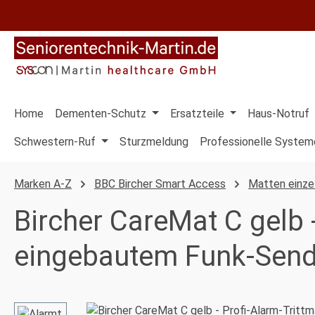
 Hauptinhalt springen
Zur Suche springen
Zur Hauptnavigation springen
Home
Dementen-Schutz
Ersatzteile
Haus-Notruf
Schwestern-Ruf
Sturzmeldung
Professionelle System
Marken A-Z
BBC Bircher Smart Access
Matten einze
Bircher CareMat C gelb -
eingebautem Funk-Sende
Bildergalerie überspringen