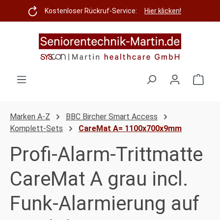
Zum Hauptinhalt springen
Kostenloser Rückruf-Service:
Hier klicken!
Ware
Marken A-Z
BBC Bircher Smart Access
Komplett-Sets
CareMat A= 1100x700x9mm
Profi-Alarm-Trittmatte
CareMat A grau incl.
Funk-Alarmierung auf