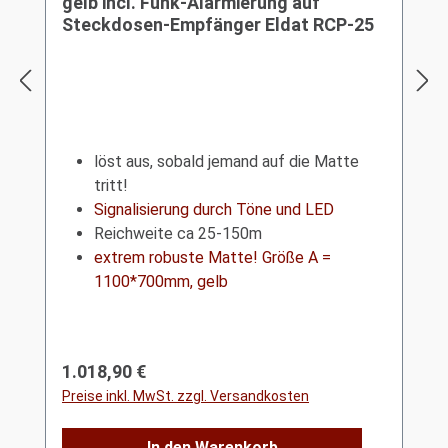
gelb incl. Funk-Alarmierung auf
Steckdosen-Empfänger Eldat RCP-25
löst aus, sobald jemand auf die Matte
tritt!
Signalisierung durch Töne und LED
Reichweite ca 25-150m
extrem robuste Matte! Größe A =
1100*700mm, gelb
Regulärer Preis:
1.018,90 €
Preise inkl. MwSt. zzgl. Versandkosten
In den Warenkorb