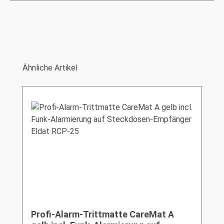
Produktgalerie überspringen
Ähnliche Artikel
Profi-Alarm-Trittmatte CareMat A