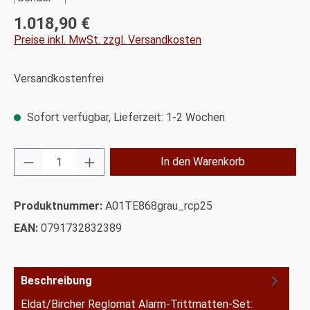
1.018,90 €
Regulärer Preis:
Preise inkl. MwSt. zzgl. Versandkosten
Versandkostenfrei
Sofort verfügbar, Lieferzeit: 1-2 Wochen
Produkt Anzahl: Gib den gewünschten Wert ei
In den Warenkorb
Produktnummer:
A01TE868grau_rcp25
EAN:
0791732832389
Beschreibung
Eldat/Bircher Reglomat Alarm-Trittmatten-Set: