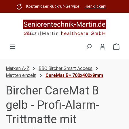
Zum Hauptinhalt springen
Kostenloser Rückruf-Service:
Hier klicken!
Ware
Marken A-Z
BBC Bircher Smart Access
Matten einzeln
CareMat B= 700x400x9mm
Bircher CareMat B
gelb - Profi-Alarm-
Trittmatte mit