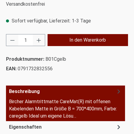
Versandkostenfrei
Sofort verfügbar, Lieferzeit: 1-3 Tage
Produkt Anzahl: Gib den gewünschten Wert ei
In den Warenkorb
Produktnummer:
B01Cgelb
EAN:
0791732832556
Beschreibung
Bircher Alarmtrittmatte CareMat(R) mit offenen
Kabelenden Matte in Größe B = 700*400mm, Farbe:
caregelb Ideal um eigene Lösu…
Mehr
Eigenschaften