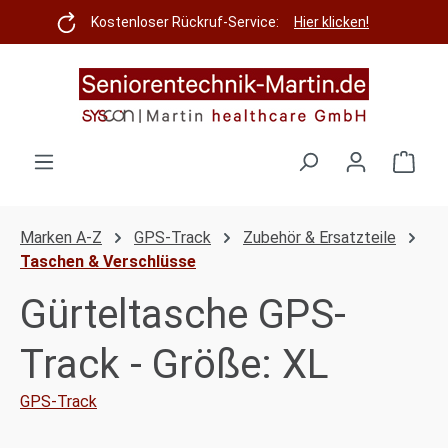
Zum Hauptinhalt springen
Kostenloser Rückruf-Service:
Hier klicken!
Ware
Marken A-Z
GPS-Track
Zubehör & Ersatzteile
Taschen & Verschlüsse
Gürteltasche GPS-
Track - Größe: XL
GPS-Track