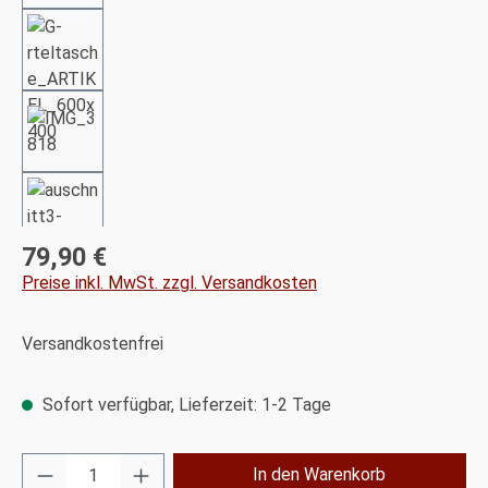
79,90 €
Regulärer Preis:
Preise inkl. MwSt. zzgl. Versandkosten
Versandkostenfrei
Sofort verfügbar, Lieferzeit: 1-2 Tage
Produkt Anzahl: Gib den gewünschten Wert ei
In den Warenkorb