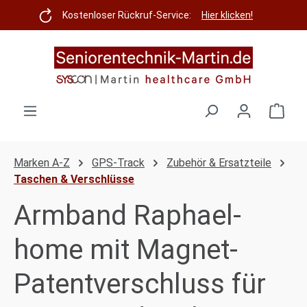
Zum Hauptinhalt springen
Kostenloser Rückruf-Service:
Hier klicken!
Ware
Marken A-Z
GPS-Track
Zubehör & Ersatzteile
Taschen & Verschlüsse
Armband Raphael-
home mit Magnet-
Patentverschluss für