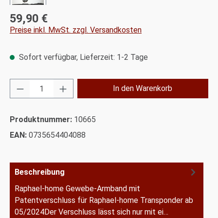
59,90 €
Regulärer Preis:
Preise inkl. MwSt. zzgl. Versandkosten
Sofort verfügbar, Lieferzeit: 1-2 Tage
Produkt Anzahl: Gib den gewünschten Wert ei
In den Warenkorb
Produktnummer:
10665
EAN:
0735654404088
Beschreibung
Raphael-home Gewebe-Armband mit
Patentverschluss für Raphael-home Transponder ab
05/2024Der Verschluss lässt sich nur mit ei…
Mehr