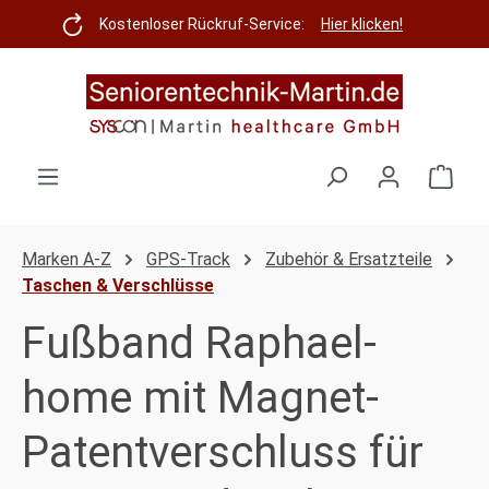
Zum Hauptinhalt springen
Kostenloser Rückruf-Service:
Hier klicken!
Ware
Marken A-Z
GPS-Track
Zubehör & Ersatzteile
Taschen & Verschlüsse
Fußband Raphael-
home mit Magnet-
Patentverschluss für