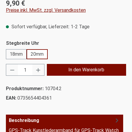
9,90 €
Regulärer Preis:
Preise inkl. MwSt. zzgl. Versandkosten
Sofort verfügbar, Lieferzeit: 1-2 Tage
auswählen
Stegbreite Uhr
18mm
20mm
Produkt Anzahl: Gib den gewünschten Wert ei
In den Warenkorb
Produktnummer:
10704.2
EAN:
0735654404361
Beschreibung
GPS-Track Kunstlederarmband für GPS-Track Watch