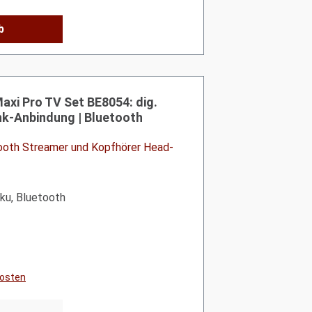
b
xi Pro TV Set BE8054: dig.
nk-Anbindung | Bluetooth
tooth Streamer und Kopfhörer Head-
kku, Bluetooth
kosten