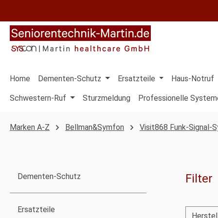
 Hauptinhalt springen
Zur Suche springen
Zur Hauptnavigation springen
Home
Dementen-Schutz
Ersatzteile
Haus-Notruf
Schwestern-Ruf
Sturzmeldung
Professionelle System
Marken A-Z
Bellman&Symfon
Visit868 Funk-Signal-
Filter
Dementen-Schutz
Ersatzteile
Herstel