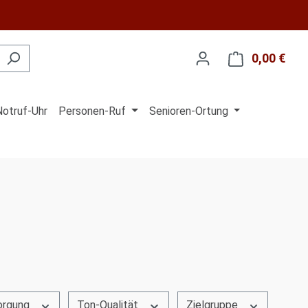
0,00 €
Ware
Notruf-Uhr
Personen-Ruf
Senioren-Ortung
orgung
Ton-Qualität
Zielgruppe