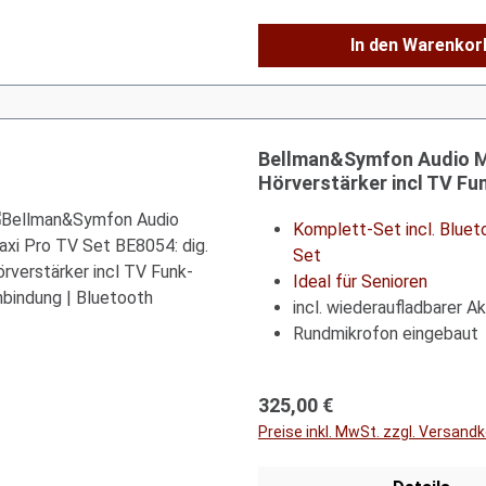
In den Warenkor
Bellman&Symfon Audio Ma
Hörverstärker incl TV Fu
Komplett-Set incl. Blue
Set
Ideal für Senioren
incl. wiederaufladbarer A
Rundmikrofon eingebaut
Regulärer Preis:
325,00 €
Preise inkl. MwSt. zzgl. Versand