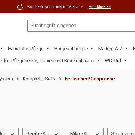
Kostenloser Rückruf-Service:
Hier klicken!
Häusliche Pflege
Hörgeschädigte
Marken A-Z
e für Pflegeheime, Praxen und Krankenhäuser
WC-Ruf
System
Komplett-Sets
Fernsehen/Gespräche
ler
Geräte-Art
Mikro-Art
Stromvers