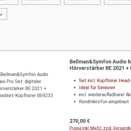
Bellman&Symfon Audio Max
Hörverstärker BE 2021 +
Set incl. Kopfhörer Hea
Ideal für Senioren
incl. wiederaufladbarer A
Rundmikrofon eingebaut
Regulärer Preis:
270,00 €
Preise inkl. MwSt. zzgl. Versand