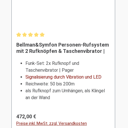
Durchschnittliche Bewertung von 5 von 5 Sternen
Bellman&Symfon Personen-Rufsystem
mit 2 Rufknöpfen & Taschenvibrator |
Pager
Funk-Set: 2x Rufknopf und
Taschenvibrator | Pager
Signalisierung durch Vibration und LED
Reichweite: 50 bis 200m
als Rufknopf zum Umhängen, als Klingel
an der Wand
Regulärer Preis:
472,00 €
Preise inkl. MwSt. zzgl. Versandkosten