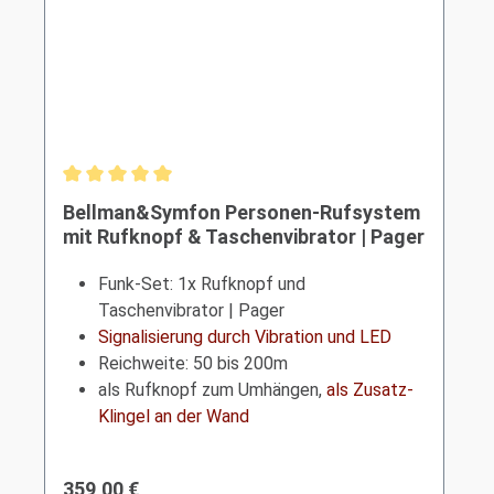
Durchschnittliche Bewertung von 5 von 5 Sternen
Bellman&Symfon Personen-Rufsystem
mit Rufknopf & Taschenvibrator | Pager
Funk-Set: 1x Rufknopf und
Taschenvibrator | Pager
Signalisierung durch Vibration und LED
Reichweite: 50 bis 200m
als Rufknopf zum Umhängen,
als Zusatz-
Klingel an der Wand
Regulärer Preis:
359,00 €