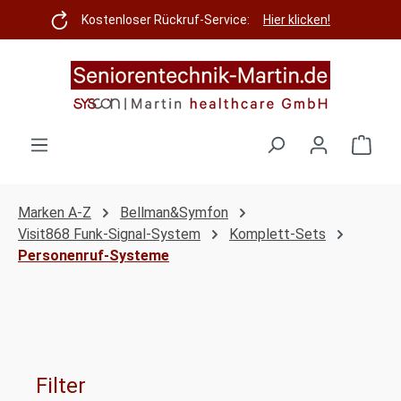
Zum Hauptinhalt springen
Kostenloser Rückruf-Service:
Hier klicken!
Ware
Marken A-Z
Bellman&Symfon
Visit868 Funk-Signal-System
Komplett-Sets
Personenruf-Systeme
Filter