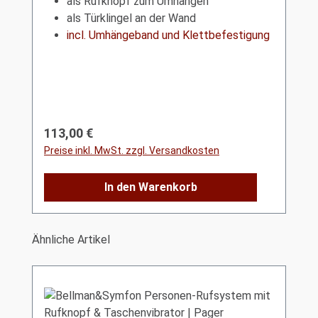
als Rufknopf zum Umhängen
als Türklingel an der Wand
incl. Umhängeband und Klettbefestigung
Regulärer Preis:
113,00 €
Preise inkl. MwSt. zzgl. Versandkosten
In den Warenkorb
Produktgalerie überspringen
Ähnliche Artikel