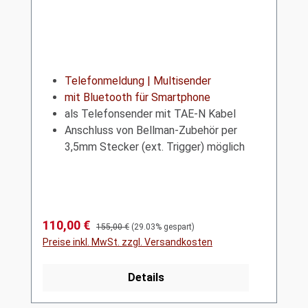
Telefonmeldung | Multisender
mit Bluetooth für Smartphone
als Telefonsender mit TAE-N Kabel
Anschluss von Bellman-Zubehör per
3,5mm Stecker (ext. Trigger) möglich
Verkaufspreis:
110,00 €
Regulärer Preis:
155,00 €
(29.03% gespart)
Preise inkl. MwSt. zzgl. Versandkosten
Details