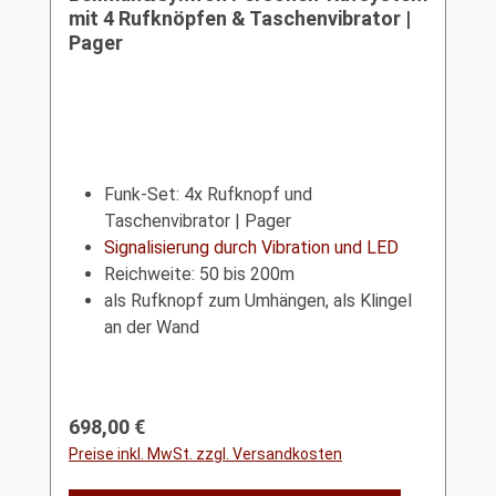
mit 4 Rufknöpfen & Taschenvibrator |
Pager
Funk-Set: 4x Rufknopf und
Taschenvibrator | Pager
Signalisierung durch Vibration und LED
Reichweite: 50 bis 200m
als Rufknopf zum Umhängen, als Klingel
an der Wand
Regulärer Preis:
698,00 €
Preise inkl. MwSt. zzgl. Versandkosten