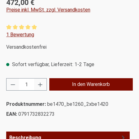
472,00 €
Regulärer Preis:
Preise inkl. MwSt. zzgl. Versandkosten
Durchschnittliche Bewertung von 5 von 5 Sternen
1 Bewertung
Versandkostenfrei
Sofort verfügbar, Lieferzeit: 1-2 Tage
Produkt Anzahl: Gib den gewünschten Wert ei
In den Warenkorb
Produktnummer:
be1470_be1260_2xbe1420
EAN:
0791732832273
Beschreibung