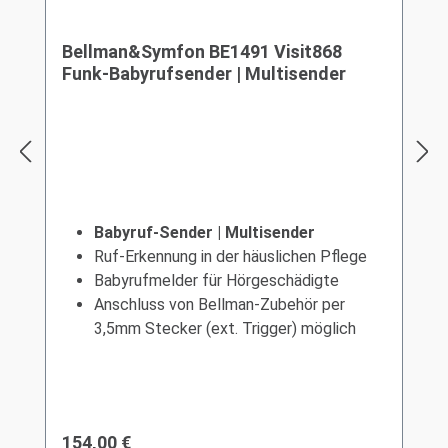
Bellman&Symfon BE1491 Visit868
Funk-Babyrufsender | Multisender
Babyruf-Sender |
Multisender
Ruf-Erkennung in der häuslichen Pflege
Babyrufmelder für Hörgeschädigte
Anschluss von Bellman-Zubehör per
3,5mm Stecker (ext. Trigger) möglich
Regulärer Preis:
154,00 €