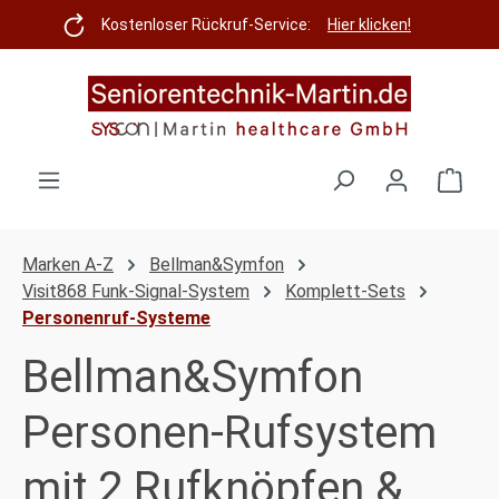
Zum Hauptinhalt springen
Kostenloser Rückruf-Service:
Hier klicken!
Ware
Marken A-Z
Bellman&Symfon
Visit868 Funk-Signal-System
Komplett-Sets
Personenruf-Systeme
Bellman&Symfon
Personen-Rufsystem
mit 2 Rufknöpfen &