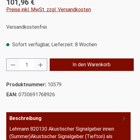
101,96 €
Regulärer Preis:
Preise inkl. MwSt. zzgl. Versandkosten
Versandkostenfrei
Sofort verfügbar, Lieferzeit: 8 Wochen
Produkt Anzahl: Gib den gewünschten Wert ei
In den Warenkorb
Produktnummer:
10579
EAN:
0730691768926
Beschreibung
Lehmann 820130 Akustischer Signalgeber innen
(Summer)Akustischer Signalgeber (Tiefton) als