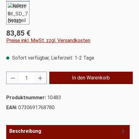
83,85 €
Regulärer Preis:
Preise inkl. MwSt. zzgl. Versandkosten
Sofort verfügbar, Lieferzeit: 1-2 Tage
Produkt Anzahl: Gib den gewünschten Wert ei
In den Warenkorb
Produktnummer:
10483
EAN:
0730691768780
Beschreibung