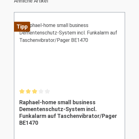
Produktgalerie überspringen
Ähnliche Artikel
Tipp
Durchschnittliche Bewertung von 3 von 5 Sternen
Raphael-home small business
Dementenschutz-System incl.
Funkalarm auf Taschenvibrator/Pager
BE1470