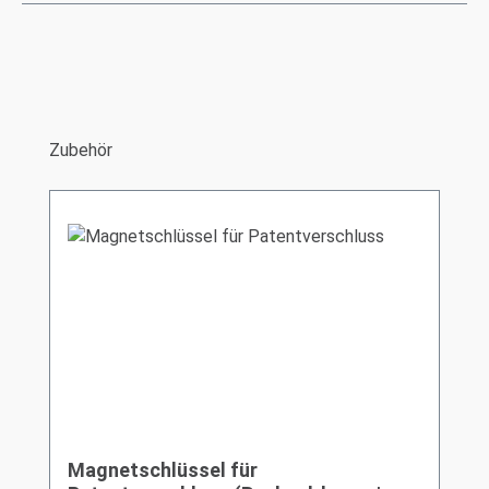
Produktgalerie überspringen
Zubehör
Magnetschlüssel für