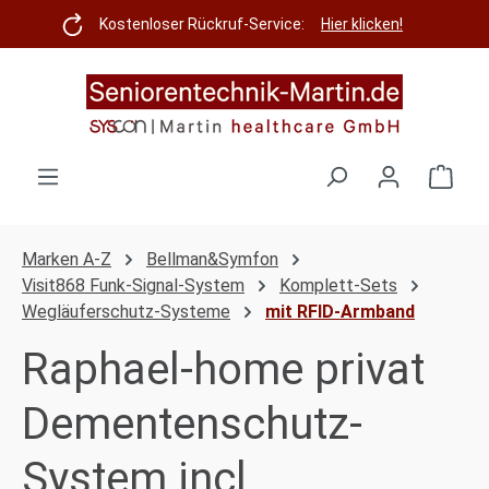
Zum Hauptinhalt springen
Kostenloser Rückruf-Service:
Hier klicken!
Ware
Marken A-Z
Bellman&Symfon
Visit868 Funk-Signal-System
Komplett-Sets
Wegläuferschutz-Systeme
mit RFID-Armband
Raphael-home privat
Dementenschutz-
System incl.