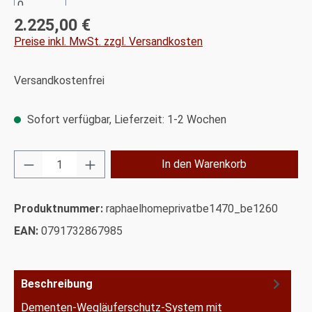
2.225,00 €
Regulärer Preis:
Preise inkl. MwSt. zzgl. Versandkosten
Versandkostenfrei
Sofort verfügbar, Lieferzeit: 1-2 Wochen
Produkt Anzahl: Gib den gewünschten Wert ei
In den Warenkorb
Produktnummer:
raphaelhomeprivatbe1470_be1260
EAN:
0791732867985
Beschreibung
Dementen-Wegläuferschutz-System mit