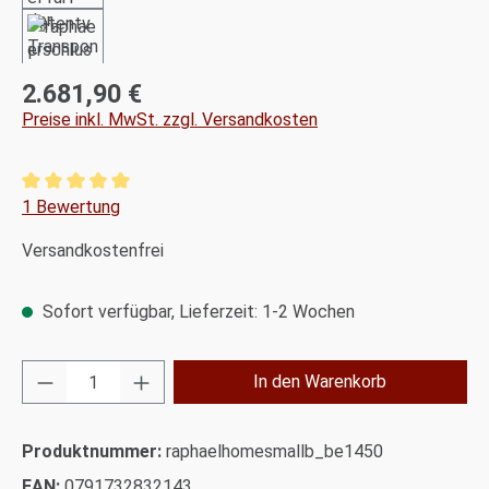
2.681,90 €
Regulärer Preis:
Preise inkl. MwSt. zzgl. Versandkosten
Durchschnittliche Bewertung von 5 von 5 Sternen
1 Bewertung
Versandkostenfrei
Sofort verfügbar, Lieferzeit: 1-2 Wochen
Produkt Anzahl: Gib den gewünschten Wert ei
In den Warenkorb
Produktnummer:
raphaelhomesmallb_be1450
EAN:
0791732832143