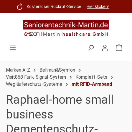
Zum Hauptinhalt springen
Kostenloser Rückruf-Service:
Hier klicken!
Ware
Marken A-Z
Bellman&Symfon
Visit868 Funk-Signal-System
Komplett-Sets
Wegläuferschutz-Systeme
mit RFID-Armband
Raphael-home small
business
Dementenschutz-