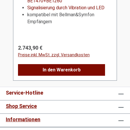
BE1470+BE1260
Signalisierung durch Vibration und LED
kompatibel mit Bellman&Symfon
Empfängern
Regulärer Preis:
2.743,90 €
Preise inkl. MwSt. zzgl. Versandkosten
In den Warenkorb
Service-Hotline
Shop Service
Informationen