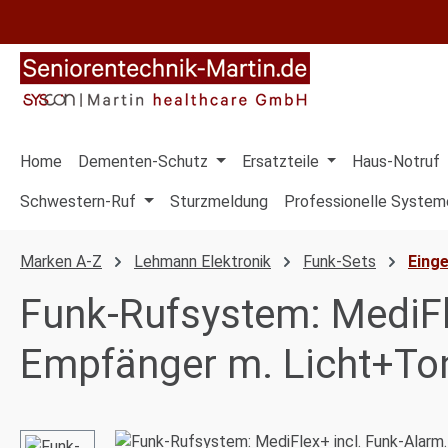
 Hauptinhalt springen
Zur Suche springen
Zur Hauptnavigation springen
Home
Dementen-Schutz
Ersatzteile
Haus-Notruf
Schwestern-Ruf
Sturzmeldung
Professionelle System
Marken A-Z
Lehmann Elektronik
Funk-Sets
Eing
Funk-Rufsystem: MediFl
Empfänger m. Licht+Ton
Bildergalerie überspringen