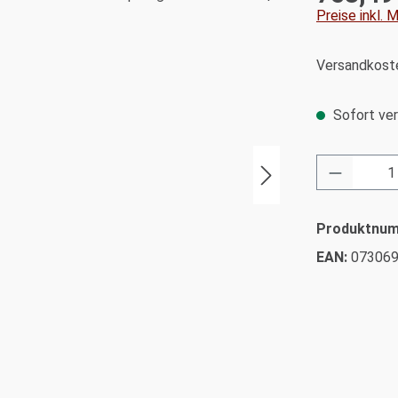
Preise inkl.
Versandkoste
Sofort ver
Produkt 
Produktnu
EAN:
07306