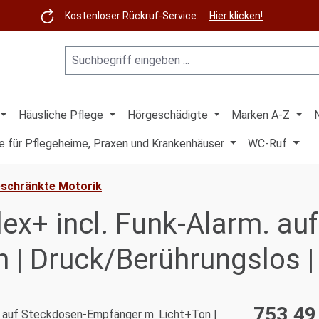
Kostenloser Rückruf-Service:
Hier klicken!
Häusliche Pflege
Hörgeschädigte
Marken A-Z
e für Pflegeheime, Praxen und Krankenhäuser
WC-Ruf
eschränkte Motorik
ex+ incl. Funk-Alarm. au
 | Druck/Berührungslos |
753,49
Regulärer Pre