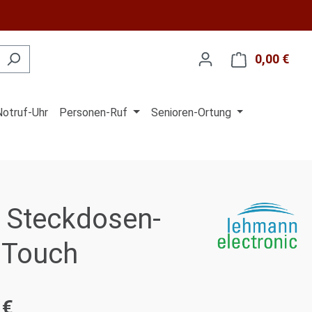
0,00 €
Ware
Notruf-Uhr
Personen-Ruf
Senioren-Ortung
f Steckdosen-
 Touch
 €
is: