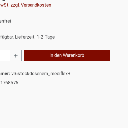
 MwSt. zzgl. Versandkosten
nfrei
fügbar, Lieferzeit: 1-2 Tage
Anzahl: Gib den gewünschten Wert ein od
In den Warenkorb
mmer:
vr6steckdosenem_mediflex+
91768575