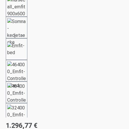
1.296,77 €
Regulärer Preis: