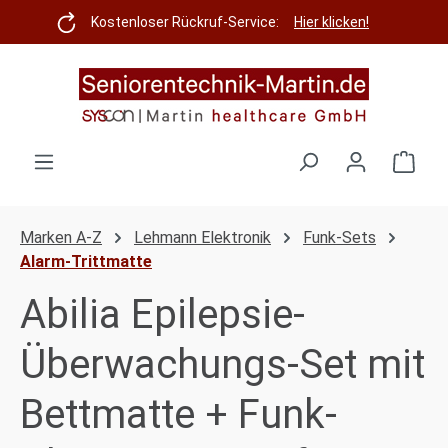
Zum Hauptinhalt springen
Kostenloser Rückruf-Service:
Hier klicken!
Ware
Marken A-Z
Lehmann Elektronik
Funk-Sets
Alarm-Trittmatte
Abilia Epilepsie-
Überwachungs-Set mit
Bettmatte + Funk-