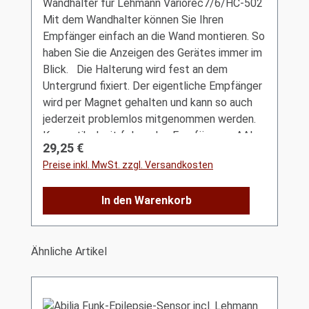
Wandhalter für Lehmann Variorec7/6/HC-502
Mit dem Wandhalter können Sie Ihren
Empfänger einfach an die Wand montieren. So
haben Sie die Anzeigen des Gerätes immer im
Blick. Die Halterung wird fest an dem
Untergrund fixiert. Der eigentliche Empfänger
wird per Magnet gehalten und kann so auch
jederzeit problemlos mitgenommen werden.
Kompatibel mit folgenden Empfängern: AAL-
Regulärer Preis:
29,25 €
Homecare HC-Nursecall AAL-Homecare HC-
Preise inkl. MwSt. zzgl. Versandkosten
502 AAL-Homecare HC-526-00 AAL-
Homecare HC-526-01 Lehmann Variorec6
In den Warenkorb
Lehmann Variorec7 Kein Empfänger im
Lieferumfang enthalten!
Produktgalerie überspringen
Ähnliche Artikel