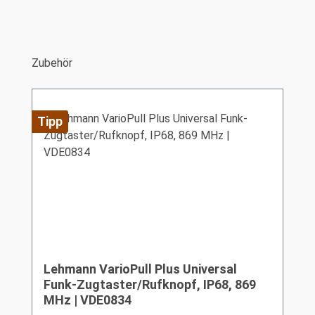
Produktgalerie überspringen
Zubehör
Tipp
Lehmann VarioPull Plus Universal
Funk-Zugtaster/Rufknopf, IP68, 869
MHz | VDE0834