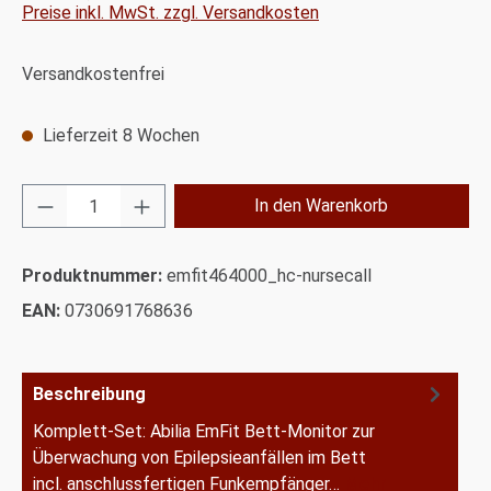
Preise inkl. MwSt. zzgl. Versandkosten
Versandkostenfrei
Lieferzeit 8 Wochen
Produkt Anzahl: Gib den gewünschten Wert ei
In den Warenkorb
Produktnummer:
emfit464000_hc-nursecall
EAN:
0730691768636
Beschreibung
Komplett-Set: Abilia EmFit Bett-Monitor zur
Überwachung von Epilepsieanfällen im Bett
incl. anschlussfertigen Funkempfänger…
Mehr