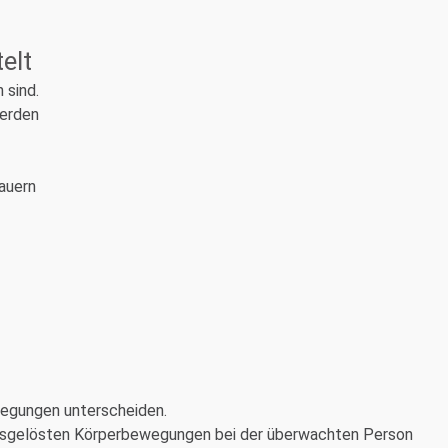
elt
n sind.
werden
auern
wegungen unterscheiden.
l ausgelösten Körperbewegungen bei der überwachten Person