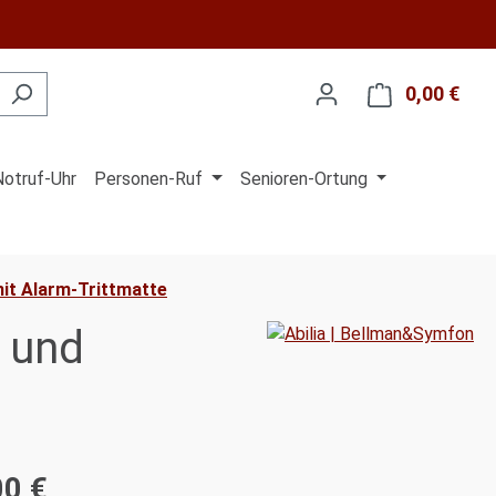
0,00 €
Ware
Notruf-Uhr
Personen-Ruf
Senioren-Ortung
it Alarm-Trittmatte
e und
00 €
is: