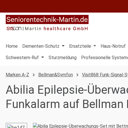
 Hauptinhalt springen
Zur Suche springen
Zur Hauptnavigation springen
Home
Dementen-Schutz
Ersatzteile
Haus-Notruf
Schwestern-Ruf
Sturzmeldung
Professionelle System
Marken A-Z
Bellman&Symfon
Visit868 Funk-Signal-
Abilia Epilepsie-Überw
Funkalarm auf Bellman P
Bildergalerie überspringen