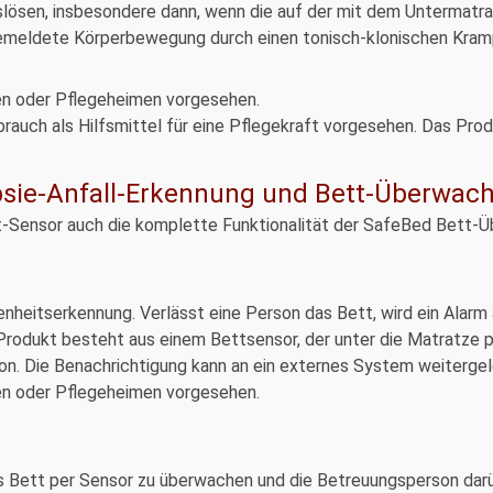
lösen, insbesondere dann, wenn die auf der mit dem Untermat
e gemeldete Körperbewegung durch einen tonisch-klonischen Kram
en oder Pflegeheimen vorgesehen.
rauch als Hilfsmittel für eine Pflegekraft vorgesehen. Das Prod
epsie-Anfall-Erkennung und Bett-Überwac
tt-Sensor auch die komplette Funktionalität der SafeBed Bett-Ü
heitserkennung. Verlässt eine Person das Bett, wird ein Alarm 
Produkt besteht aus einem Bettsensor, der unter die Matratze pla
ton. Die Benachrichtigung kann an ein externes System weitergel
en oder Pflegeheimen vorgesehen.
s Bett per Sensor zu überwachen und die Betreuungsperson darüb