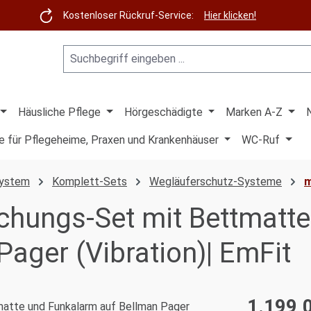
Kostenloser Rückruf-Service:
Hier klicken!
Häusliche Pflege
Hörgeschädigte
Marken A-Z
e für Pflegeheime, Praxen und Krankenhäuser
WC-Ruf
System
Komplett-Sets
Wegläuferschutz-Systeme
m
achungs-Set mit Bettmatt
ager (Vibration)| EmFit
1.199,
Regulärer Pre