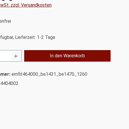
 MwSt. zzgl. Versandkosten
nfrei
fügbar, Lieferzeit: 1-2 Tage
Anzahl: Gib den gewünschten Wert ein od
In den Warenkorb
mmer:
emfit464000_be1431_be1470_1260
54404002