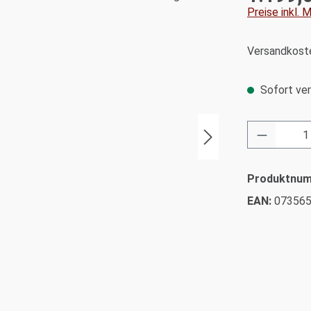
Preise inkl.
Versandkoste
Sofort ver
Produkt 
Produktnu
EAN:
07356