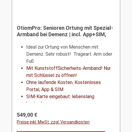
OtiomPro: Senioren Ortung mit Spezial-
Armband bei Demenz | incl. App+SIM,
wasserfest | Indoor-Ortung | KSV
Ideal zur Ortung von Menschen mit
Demenz. Sehr robust! Trageart: Arm oder
Fuß
Mit KunststoffSicherheits-Armband! Nur
mit Schlüssel zu öffnen!
Ohne laufende Kosten. Kostenloses
Portal, App & SIM
SIM-Karte eingebaut: lebenslang
kostenlos
Regulärer Preis:
549,00 €
Preise inkl. MwSt. zzgl. Versandkosten