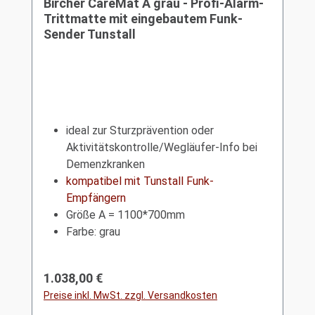
Bircher CareMat A grau - Profi-Alarm-
Trittmatte mit eingebautem Funk-
Sender Tunstall
ideal zur Sturzprävention oder
Aktivitätskontrolle/Wegläufer-Info bei
Demenzkranken
kompatibel mit Tunstall Funk-
Empfängern
Größe A = 1100*700mm
Farbe: grau
Regulärer Preis:
1.038,00 €
Preise inkl. MwSt. zzgl. Versandkosten