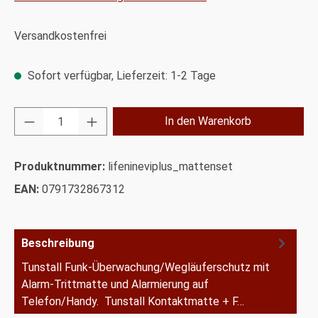
Versandkostenfrei
Sofort verfügbar, Lieferzeit: 1-2 Tage
Produkt Anzahl: Gib den gewünschten Wert ei
In den Warenkorb
Produktnummer:
lifenineviplus_mattenset
EAN:
0791732867312
Beschreibung
Tunstall Funk-Überwachung/Wegläuferschutz mit
Alarm-Trittmatte und Alarmierung auf
Telefon/Handy. Tunstall Kontaktmatte + F…
Mehr