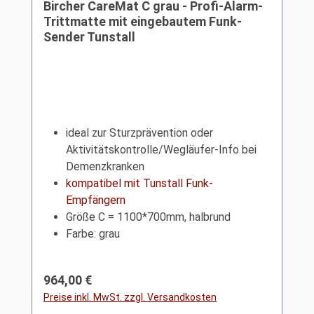
Bircher CareMat C grau - Profi-Alarm-
Trittmatte mit eingebautem Funk-
Sender Tunstall
ideal zur Sturzprävention oder
Aktivitätskontrolle/Wegläufer-Info bei
Demenzkranken
kompatibel mit Tunstall Funk-
Empfängern
Größe C = 1100*700mm, halbrund
Farbe: grau
Regulärer Preis:
964,00 €
Preise inkl. MwSt. zzgl. Versandkosten