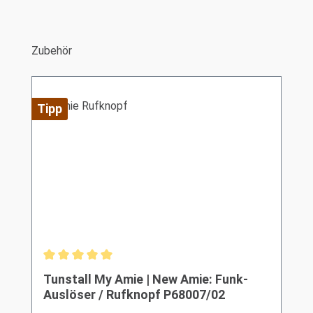
Produktgalerie überspringen
Zubehör
Tipp
Durchschnittliche Bewertung von 5 von 5 Sternen
Tunstall My Amie | New Amie: Funk-
Auslöser / Rufknopf P68007/02