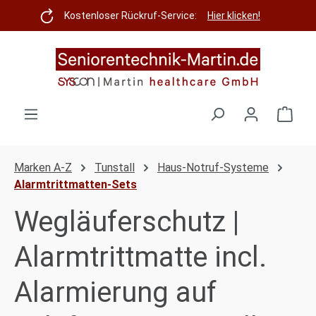
Zum Hauptinhalt springen
Kostenloser Rückruf-Service:
Hier klicken!
Ware
Marken A-Z
Tunstall
Haus-Notruf-Systeme
Alarmtrittmatten-Sets
Wegläuferschutz |
Alarmtrittmatte incl.
Alarmierung auf