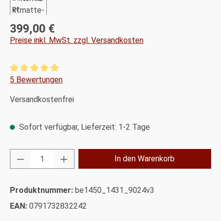
399,00 €
Regulärer Preis:
Preise inkl. MwSt. zzgl. Versandkosten
Durchschnittliche Bewertung von 5 von 5 Sternen
5 Bewertungen
Versandkostenfrei
Sofort verfügbar, Lieferzeit: 1-2 Tage
Produkt Anzahl: Gib den gewünschten Wert ei
In den Warenkorb
Produktnummer:
be1450_1431_9024v3
EAN:
0791732832242