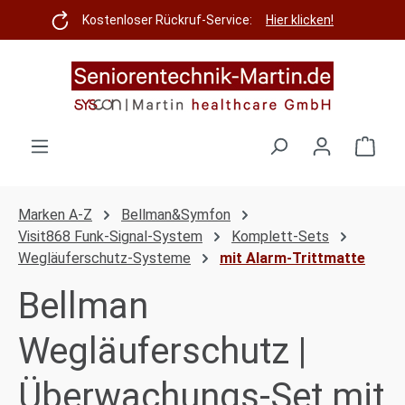
Zum Hauptinhalt springen
Kostenloser Rückruf-Service:
Hier klicken!
Ware
Marken A-Z
Bellman&Symfon
Visit868 Funk-Signal-System
Komplett-Sets
Wegläuferschutz-Systeme
mit Alarm-Trittmatte
Bellman
Wegläuferschutz |
Überwachungs-Set mit