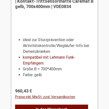
| Kontakt-Trittsensormatte Caremat B
gelb, 700x400mm | VDE0834
ideal zur Sturzprävention oder
Aktivitätskontrolle/Wegläufer-Info bei
Demenzkranken
kompatibel mit Lehmann Funk-
Empfängern
Größe B = 700*400mm
Farbe: gelb
Regulärer Preis:
960,43 €
Preise inkl. MwSt. zzgl. Versandkosten