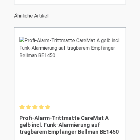
Produktgalerie überspringen
Ähnliche Artikel
Durchschnittliche Bewertung von 5 von 5 Sternen
Profi-Alarm-Trittmatte CareMat A
gelb incl. Funk-Alarmierung auf
tragbarem Empfänger Bellman BE1450