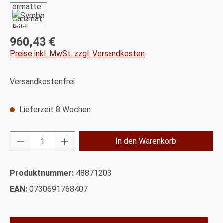
960,43 €
Regulärer Preis:
Preise inkl. MwSt. zzgl. Versandkosten
Versandkostenfrei
Lieferzeit 8 Wochen
Produkt Anzahl: Gib den gewünschten Wert ei
In den Warenkorb
Produktnummer:
48871203
EAN:
0730691768407