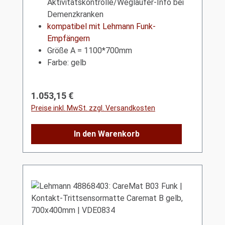
Aktivitätskontrolle/Wegläufer-Info bei
Demenzkranken
kompatibel mit Lehmann Funk-
Empfängern
Größe A = 1100*700mm
Farbe: gelb
Regulärer Preis:
1.053,15 €
Preise inkl. MwSt. zzgl. Versandkosten
In den Warenkorb