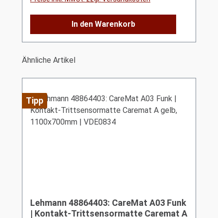
In den Warenkorb
Produktgalerie überspringen
Ähnliche Artikel
Tipp
Lehmann 48864403: CareMat A03 Funk
| Kontakt-Trittsensormatte Caremat A