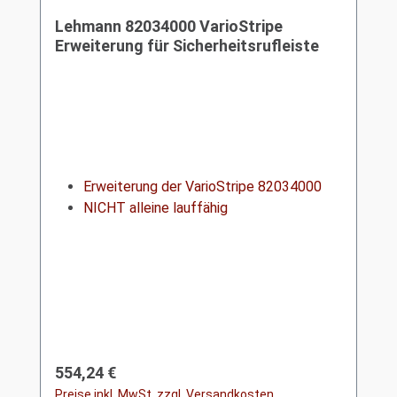
Lehmann 82034000 VarioStripe
Erweiterung für Sicherheitsrufleiste
Erweiterung der VarioStripe 82034000
NICHT alleine lauffähig
Regulärer Preis:
554,24 €
Preise inkl. MwSt. zzgl. Versandkosten