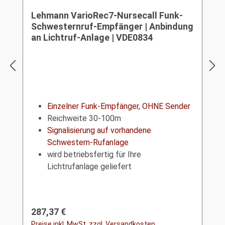
Lehmann VarioRec7-Nursecall Funk-
Schwesternruf-Empfänger | Anbindung
an Lichtruf-Anlage | VDE0834
Einzelner Funk-Empfänger, OHNE Sender
Reichweite 30-100m
Signalisierung auf vorhandene
Schwestern-Rufanlage
wird betriebsfertig für Ihre
Lichtrufanlage geliefert
Regulärer Preis:
287,37 €
Preise inkl. MwSt. zzgl. Versandkosten