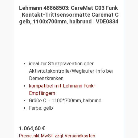
Lehmann 48868503: CareMat C03 Funk
| Kontakt-Trittsensormatte Caremat C
gelb, 1100x700mm, halbrund | VDE0834
ideal zur Sturzprävention oder
Aktivitätskontrolle/Wegläufer-Info bei
Demenzkranken
kompatibel mit Lehmann Funk-
Empfängern
Größe C = 1100*700mm, halbrund
Farbe: gelb
Regulärer Preis:
1.064,60 €
Preise inkl. MwSt. zzgl. Versandkosten