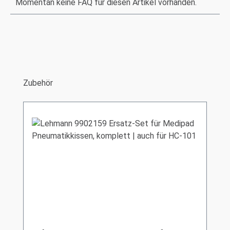
Momentan keine FAQ für diesen Artikel vorhanden.
Produktgalerie überspringen
Zubehör