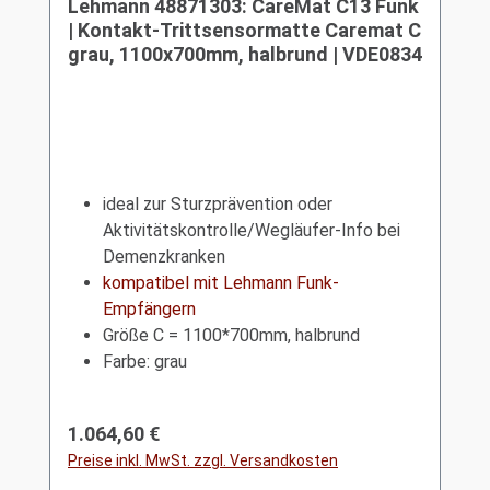
Lehmann 48871303: CareMat C13 Funk
| Kontakt-Trittsensormatte Caremat C
grau, 1100x700mm, halbrund | VDE0834
ideal zur Sturzprävention oder
Aktivitätskontrolle/Wegläufer-Info bei
Demenzkranken
kompatibel mit Lehmann Funk-
Empfängern
Größe C = 1100*700mm, halbrund
Farbe: grau
Regulärer Preis:
1.064,60 €
Preise inkl. MwSt. zzgl. Versandkosten