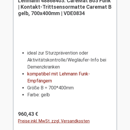
Lehmann 48868403: CareMat B03 Funk
| Kontakt-Trittsensormatte Caremat B
gelb, 700x400mm | VDE0834
ideal zur Sturzprävention oder
Aktivitätskontrolle/Wegläufer-Info bei
Demenzkranken
kompatibel mit Lehmann Funk-
Empfängern
Größe B = 700*400mm
Farbe: gelb
Regulärer Preis:
960,43 €
Preise inkl. MwSt. zzgl. Versandkosten