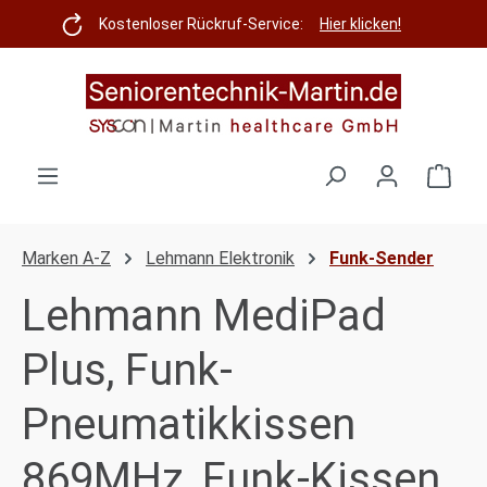
Zum Hauptinhalt springen
Kostenloser Rückruf-Service:
Hier klicken!
Ware
Marken A-Z
Lehmann Elektronik
Funk-Sender
Lehmann MediPad
Plus, Funk-
Pneumatikkissen
869MHz, Funk-Kissen