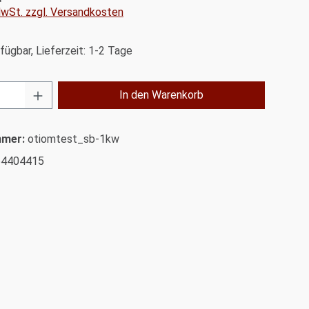
 MwSt. zzgl. Versandkosten
fügbar, Lieferzeit: 1-2 Tage
Anzahl: Gib den gewünschten Wert ein od
In den Warenkorb
mmer:
otiomtest_sb-1kw
54404415