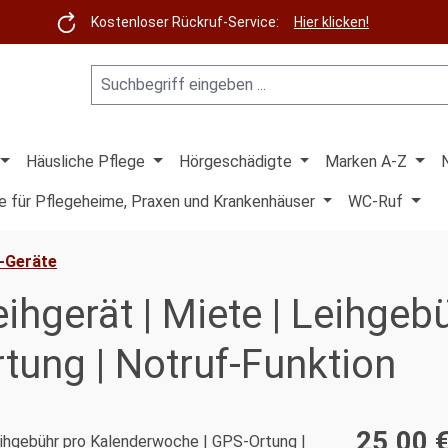
Kostenloser Rückruf-Service:
Hier klicken!
Häusliche Pflege
Hörgeschädigte
Marken A-Z
e für Pflegeheime, Praxen und Krankenhäuser
WC-Ruf
h-Geräte
ihgerät | Miete | Leihgeb
tung | Notruf-Funktion
25,00 
Regulärer Pre