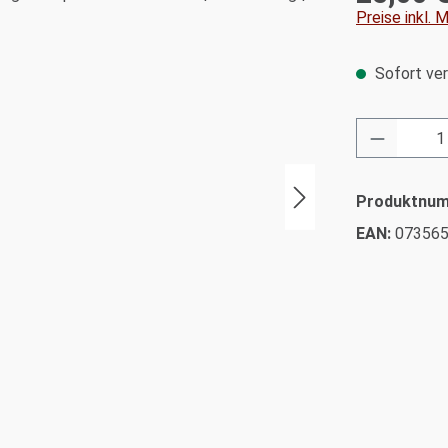
Preise inkl.
Sofort ver
Produkt 
Produktnu
EAN:
07356