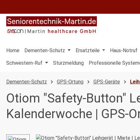
 Hauptinhalt springen
Zur Suche springen
Zur Hauptnavigation springen
Home
Dementen-Schutz
Ersatzteile
Haus-Notruf
Schwestern-Ruf
Sturzmeldung
Professionelle System
Dementen-Schutz
GPS-Ortung
GPS-Geräte
Lei
Otiom "Safety-Button" Le
Kalenderwoche | GPS-Or
Bildergalerie überspringen