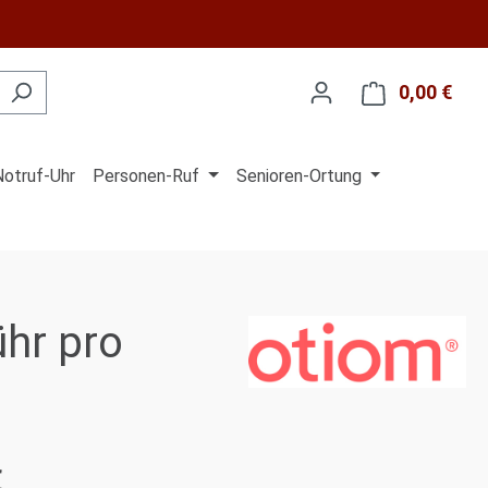
0,00 €
Ware
Notruf-Uhr
Personen-Ruf
Senioren-Ortung
ühr pro
€
is: