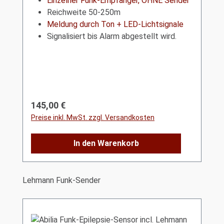
Einzelner Funk-Empfänger, OHNE Sender
Reichweite 50-250m
Meldung durch Ton + LED-Lichtsignale
Signalisiert bis Alarm abgestellt wird.
Regulärer Preis:
145,00 €
Preise inkl. MwSt. zzgl. Versandkosten
In den Warenkorb
Produktgalerie überspringen
Lehmann Funk-Sender