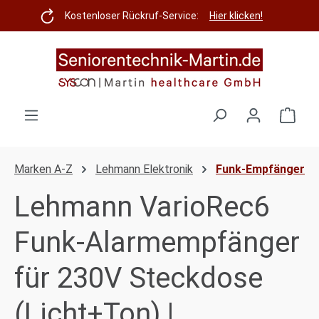
Zum Hauptinhalt springen
Kostenloser Rückruf-Service:
Hier klicken!
Ware
Marken A-Z
Lehmann Elektronik
Funk-Empfänger
Lehmann VarioRec6
Funk-Alarmempfänger
für 230V Steckdose
(Licht+Ton) |