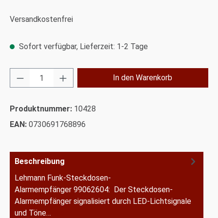
Versandkostenfrei
Sofort verfügbar, Lieferzeit: 1-2 Tage
Produkt Anzahl: Gib den gewünschten Wert ei
In den Warenkorb
Produktnummer:
10428
EAN:
0730691768896
Beschreibung
Lehmann Funk-Steckdosen-
Alarmempfänger 99062604: Der Steckdosen-
Alarmempfänger signalisiert durch LED-Lichtsignale
und Töne…
Mehr