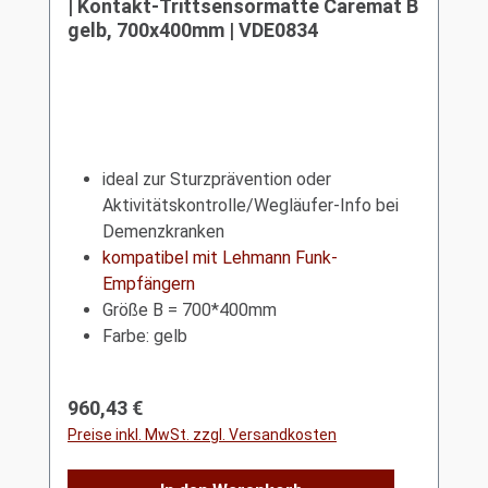
| Kontakt-Trittsensormatte Caremat B
gelb, 700x400mm | VDE0834
ideal zur Sturzprävention oder
Aktivitätskontrolle/Wegläufer-Info bei
Demenzkranken
kompatibel mit Lehmann Funk-
Empfängern
Größe B = 700*400mm
Farbe: gelb
Regulärer Preis:
960,43 €
Preise inkl. MwSt. zzgl. Versandkosten