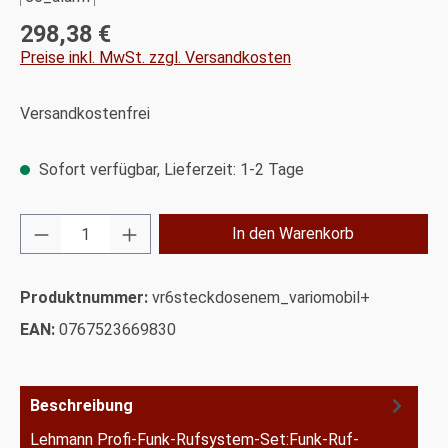
298,38 €
Regulärer Preis:
Preise inkl. MwSt. zzgl. Versandkosten
Versandkostenfrei
Sofort verfügbar, Lieferzeit: 1-2 Tage
Produkt Anzahl: Gib den gewünschten Wert ei
In den Warenkorb
Produktnummer:
vr6steckdosenem_variomobil+
EAN:
0767523669830
Beschreibung
Lehmann Profi-Funk-Rufsystem-Set:Funk-Ruf-