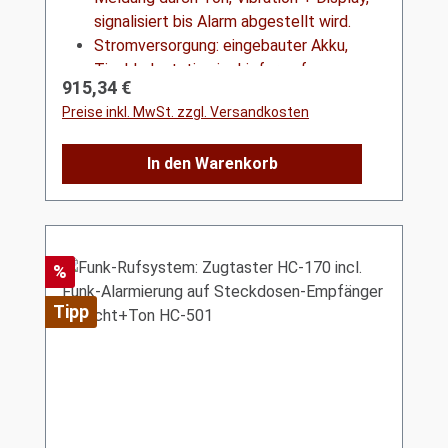
signalisiert bis Alarm abgestellt wird.
Stromversorgung: eingebauter Akku,
Tischladestation im Lieferumfang
Regulärer Preis:
915,34 €
Preise inkl. MwSt. zzgl. Versandkosten
In den Warenkorb
Rabatt
%
Tipp