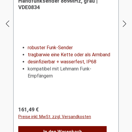
Handfunksender 869MHz, grau |
VDE0834
robuster Funk-Sender
tragbarwie eine Kette oder als Armband
desinfizierbar + wasserfest, IP68
kompatibel mit Lehmann Funk-
Empfängern
Regulärer Preis:
161,49 €
Preise inkl. MwSt. zzgl. Versandkosten
In den Warenkorb