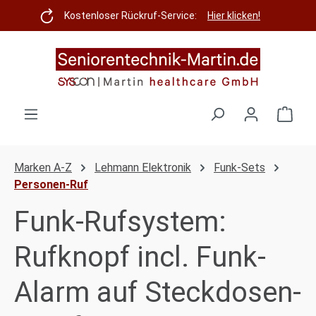
Zum Hauptinhalt springen
Kostenloser Rückruf-Service:
Hier klicken!
Ware
Marken A-Z
Lehmann Elektronik
Funk-Sets
Personen-Ruf
Funk-Rufsystem:
Rufknopf incl. Funk-
Alarm auf Steckdosen-