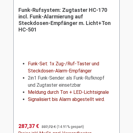
Funk-Rufsystem: Zugtaster HC-170
incl. Funk-Alarmierung auf
Steckdosen-Empfänger m. Licht+Ton
HC-501
Funk-Set: 1x Zug-/Ruf-Taster und
Steckdosen-Alarm-Empfänger
2in1 Funk-Sender: als Funk-Rufknopf
und Zugtaster einsetzbar
Meldung durch Ton + LED-Lichtsignale
Signalisiert bis Alarm abgestellt wird.
Verkaufspreis:
287,37 €
Regulärer Preis:
337,72 €
(14.91% gespart)