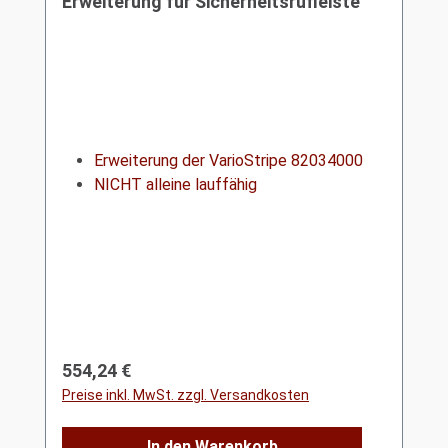
Erweiterung für Sicherheitsrufleiste
Erweiterung der VarioStripe 82034000
NICHT alleine lauffähig
Regulärer Preis:
554,24 €
Preise inkl. MwSt. zzgl. Versandkosten
In den Warenkorb