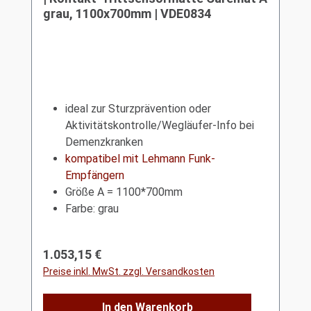
grau, 1100x700mm | VDE0834
ideal zur Sturzprävention oder
Aktivitätskontrolle/Wegläufer-Info bei
Demenzkranken
kompatibel mit Lehmann Funk-
Empfängern
Größe A = 1100*700mm
Farbe: grau
Regulärer Preis:
1.053,15 €
Preise inkl. MwSt. zzgl. Versandkosten
In den Warenkorb