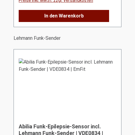
Preise inkl. MwSt. zzgl. Versandkosten
In den Warenkorb
Produktgalerie überspringen
Lehmann Funk-Sender
Abilia Funk-Epilepsie-Sensor incl.
Lehmann Funk-Sender | VDE0834 |