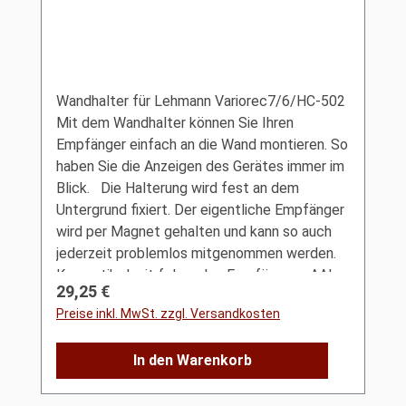
Wandhalter für Lehmann Variorec7/6/HC-502
Mit dem Wandhalter können Sie Ihren
Empfänger einfach an die Wand montieren. So
haben Sie die Anzeigen des Gerätes immer im
Blick. Die Halterung wird fest an dem
Untergrund fixiert. Der eigentliche Empfänger
wird per Magnet gehalten und kann so auch
jederzeit problemlos mitgenommen werden.
Kompatibel mit folgenden Empfängern: AAL-
Regulärer Preis:
29,25 €
Homecare HC-Nursecall AAL-Homecare HC-
Preise inkl. MwSt. zzgl. Versandkosten
502 AAL-Homecare HC-526-00 AAL-
Homecare HC-526-01 Lehmann Variorec6
In den Warenkorb
Lehmann Variorec7 Kein Empfänger im
Lieferumfang enthalten!