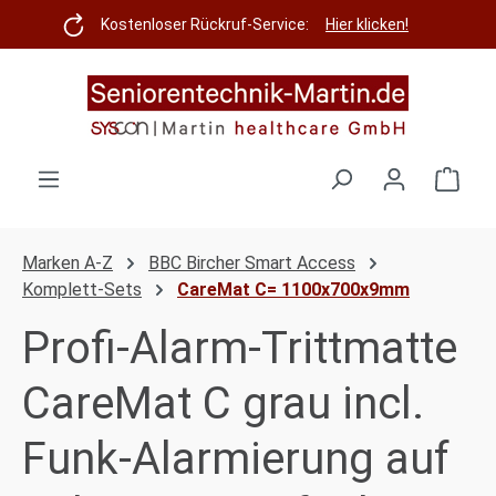
Zum Hauptinhalt springen
Kostenloser Rückruf-Service:
Hier klicken!
Ware
Marken A-Z
BBC Bircher Smart Access
Komplett-Sets
CareMat C= 1100x700x9mm
Profi-Alarm-Trittmatte
CareMat C grau incl.
Funk-Alarmierung auf