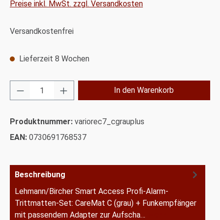
Preise inkl. MwSt. zzgl. Versandkosten
Versandkostenfrei
Lieferzeit 8 Wochen
Produkt Anzahl: Gib den gewünschten Wert ei
In den Warenkorb
Produktnummer:
variorec7_cgrauplus
EAN:
0730691768537
Beschreibung
Lehmann/Bircher Smart Access Profi-Alarm-
Trittmatten-Set: CareMat C (grau) + Funkempfänger
mit passendem Adapter zur Aufscha…
Mehr