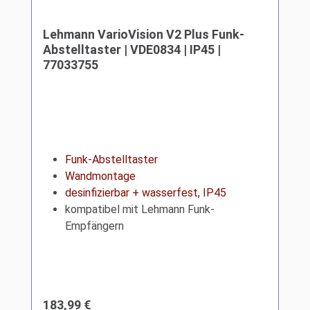
Lehmann VarioVision V2 Plus Funk-
Abstelltaster | VDE0834 | IP45 |
77033755
Funk-Abstelltaster
Wandmontage
desinfizierbar + wasserfest, IP45
kompatibel mit Lehmann Funk-
Empfängern
Regulärer Preis:
183,99 €