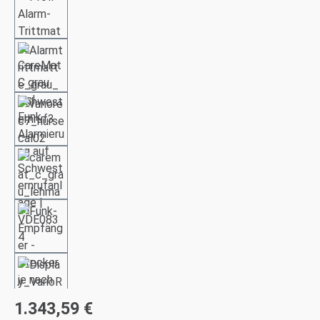
1.343,59 €
Regulärer Preis: