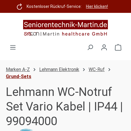
Zum Hauptinhalt springen
Kostenloser Rückruf-Service:
Hier klicken!
Ware
Marken A-Z
Lehmann Elektronik
WC-Ruf
Grund-Sets
Lehmann WC-Notruf
Set Vario Kabel | IP44 |
99094000