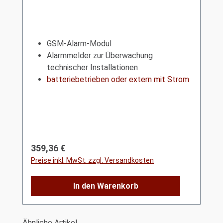
GSM-Alarm-Modul
Alarmmelder zur Überwachung
technischer Installationen
batteriebetrieben oder extern mit Strom
Regulärer Preis:
359,36 €
Preise inkl. MwSt. zzgl. Versandkosten
In den Warenkorb
Produktgalerie überspringen
Ähnliche Artikel