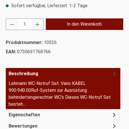
Sofort verfügbar, Lieferzeit: 1-2 Tage
Produkt Anzahl: Gib den gewünschten Wert ei
In den Warenkorb
Produktnummer:
10526
EAN:
0730691768766
Beschreibung
Lehmann WC-Notruf Set: Vario KABEL
990.940.00Ruf-System zur Ausrüstung
behindertengerechter WC’s Dieses WC-Notruf Set
besteh…
Mehr
Eigenschaften
Bewertungen