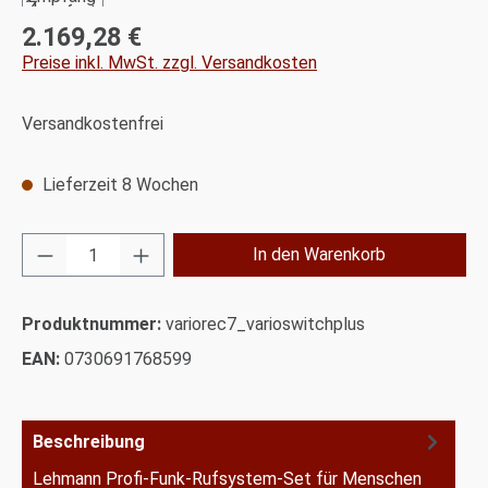
2.169,28 €
Regulärer Preis:
Preise inkl. MwSt. zzgl. Versandkosten
Versandkostenfrei
Lieferzeit 8 Wochen
Produkt Anzahl: Gib den gewünschten Wert ei
In den Warenkorb
Produktnummer:
variorec7_varioswitchplus
EAN:
0730691768599
Beschreibung
Lehmann Profi-Funk-Rufsystem-Set für Menschen