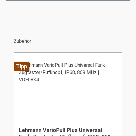
Produktgalerie überspringen
Zubehör
Tipp
Lehmann VarioPull Plus Universal