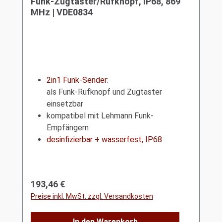
Funk-Zugtaster/Rufknopf, IP68, 869
MHz | VDE0834
2in1 Funk-Sender:
als Funk-Rufknopf und Zugtaster
einsetzbar
kompatibel mit Lehmann Funk-
Empfängern
desinfizierbar + wasserfest, IP68
Regulärer Preis:
193,46 €
Preise inkl. MwSt. zzgl. Versandkosten
In den Warenkorb