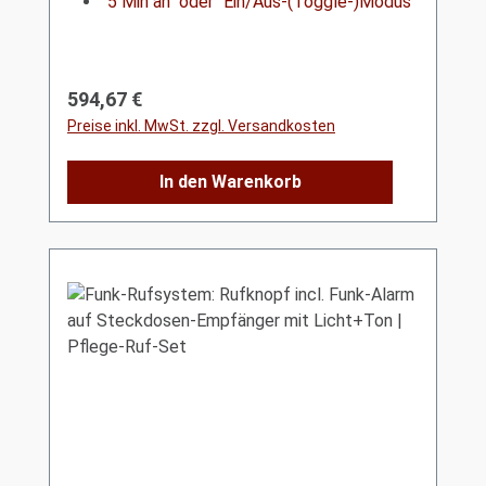
"5 Min an" oder "Ein/Aus-(Toggle-)Modus"
Regulärer Preis:
594,67 €
Preise inkl. MwSt. zzgl. Versandkosten
In den Warenkorb