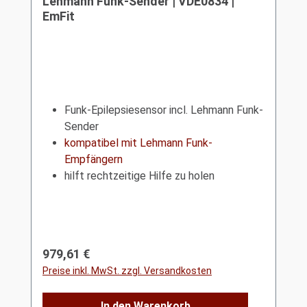
Lehmann Funk-Sender | VDE0834 |
EmFit
Funk-Epilepsiesensor incl. Lehmann Funk-
Sender
kompatibel mit Lehmann Funk-
Empfängern
hilft rechtzeitige Hilfe zu holen
Regulärer Preis:
979,61 €
Preise inkl. MwSt. zzgl. Versandkosten
In den Warenkorb