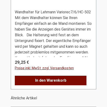
Wandhalter für Lehmann Variorec7/6/HC-502
Mit dem Wandhalter können Sie Ihren
Empfänger einfach an die Wand montieren. So
haben Sie die Anzeigen des Gerätes immer im
Blick. Die Halterung wird fest an dem
Untergrund fixiert. Der eigentliche Empfänger
wird per Magnet gehalten und kann so auch
jederzeit problemlos mitgenommen werden.
Kompatibel mit folgenden Empfängern: AAL-
Regulärer Preis:
29,25 €
Homecare HC-Nursecall AAL-Homecare HC-
Preise inkl. MwSt. zzgl. Versandkosten
502 AAL-Homecare HC-526-00 AAL-
Homecare HC-526-01 Lehmann Variorec6
In den Warenkorb
Lehmann Variorec7 Kein Empfänger im
Lieferumfang enthalten!
Produktgalerie überspringen
Ähnliche Artikel