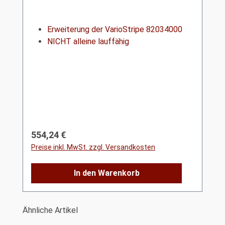
Erweiterung der VarioStripe 82034000
NICHT alleine lauffähig
Regulärer Preis:
554,24 €
Preise inkl. MwSt. zzgl. Versandkosten
In den Warenkorb
Produktgalerie überspringen
Ähnliche Artikel