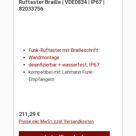
Ruftaster Braille | VDE0834 | IP67 |
82033756
Funk-Ruftaster mit Brailleschrift
Wandmontage
desinfizierbar + wasserfest, IP67
kompatibel mit Lehmann Funk-
Empfängern
Regulärer Preis:
211,29 €
Preise inkl. MwSt. zzgl. Versandkosten