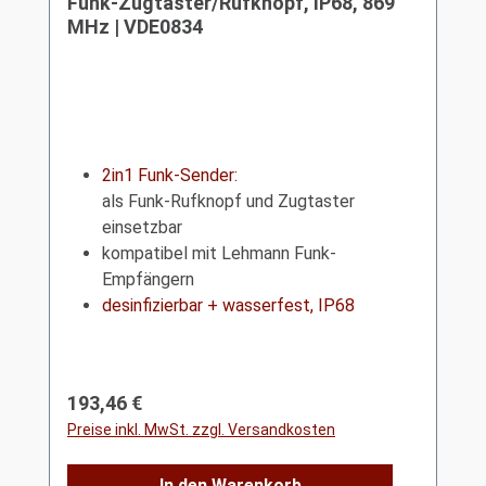
Funk-Zugtaster/Rufknopf, IP68, 869
MHz | VDE0834
2in1 Funk-Sender:
als Funk-Rufknopf und Zugtaster
einsetzbar
kompatibel mit Lehmann Funk-
Empfängern
desinfizierbar + wasserfest, IP68
Regulärer Preis:
193,46 €
Preise inkl. MwSt. zzgl. Versandkosten
In den Warenkorb