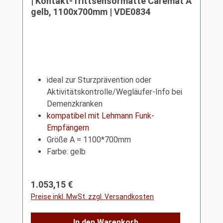
| Kontakt-Trittsensormatte Caremat A
gelb, 1100x700mm | VDE0834
ideal zur Sturzprävention oder
Aktivitätskontrolle/Wegläufer-Info bei
Demenzkranken
kompatibel mit Lehmann Funk-
Empfängern
Größe A = 1100*700mm
Farbe: gelb
Regulärer Preis:
1.053,15 €
Preise inkl. MwSt. zzgl. Versandkosten
In den Warenkorb