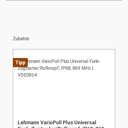
Produktgalerie überspringen
Zubehör
Tipp
Lehmann VarioPull Plus Universal