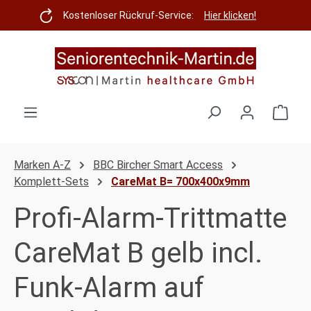
Zum Hauptinhalt springen
Kostenloser Rückruf-Service:
Hier klicken!
Ware
Marken A-Z
BBC Bircher Smart Access
Komplett-Sets
CareMat B= 700x400x9mm
Profi-Alarm-Trittmatte
CareMat B gelb incl.
Funk-Alarm auf