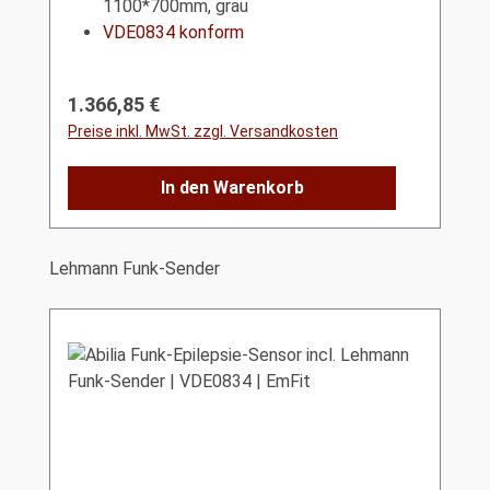
1100*700mm, grau
VDE0834 konform
Regulärer Preis:
1.366,85 €
Preise inkl. MwSt. zzgl. Versandkosten
In den Warenkorb
Produktgalerie überspringen
Lehmann Funk-Sender