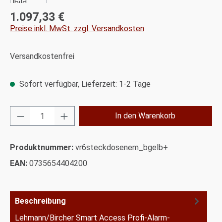
1.097,33 €
Regulärer Preis:
Preise inkl. MwSt. zzgl. Versandkosten
Versandkostenfrei
Sofort verfügbar, Lieferzeit: 1-2 Tage
Produkt Anzahl: Gib den gewünschten Wert ei
In den Warenkorb
Produktnummer:
vr6steckdosenem_bgelb+
EAN:
0735654404200
Beschreibung
Lehmann/Bircher Smart Access Profi-Alarm-