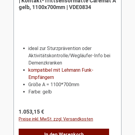
| Kontakt-Trittsensormatte Caremat A
gelb, 1100x700mm | VDE0834
ideal zur Sturzprävention oder
Aktivitätskontrolle/Wegläufer-Info bei
Demenzkranken
kompatibel mit Lehmann Funk-
Empfängern
Größe A = 1100*700mm
Farbe: gelb
Regulärer Preis:
1.053,15 €
Preise inkl. MwSt. zzgl. Versandkosten
In den Warenkorb