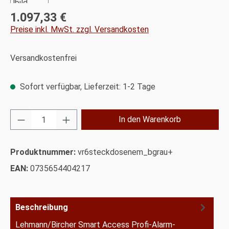
1.097,33 €
Regulärer Preis:
Preise inkl. MwSt. zzgl. Versandkosten
Versandkostenfrei
Sofort verfügbar, Lieferzeit: 1-2 Tage
Produkt Anzahl: Gib den gewünschten Wert ei
In den Warenkorb
Produktnummer:
vr6steckdosenem_bgrau+
EAN:
0735654404217
Beschreibung
Lehmann/Bircher Smart Access Profi-Alarm-