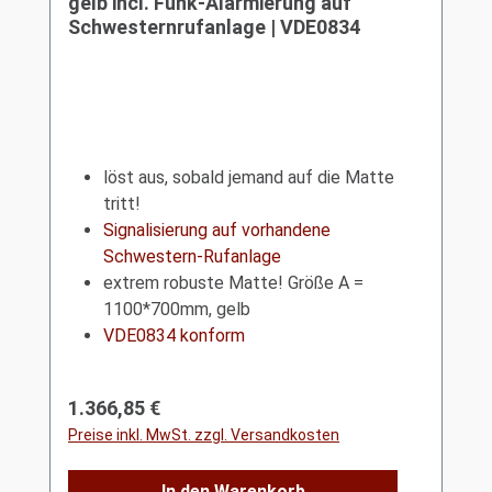
gelb incl. Funk-Alarmierung auf
Schwesternrufanlage | VDE0834
löst aus, sobald jemand auf die Matte
tritt!
Signalisierung auf vorhandene
Schwestern-Rufanlage
extrem robuste Matte! Größe A =
1100*700mm, gelb
VDE0834 konform
Regulärer Preis:
1.366,85 €
Preise inkl. MwSt. zzgl. Versandkosten
In den Warenkorb