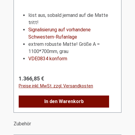
löst aus, sobald jemand auf die Matte
tritt!
Signalisierung auf vorhandene
Schwestern-Rufanlage
extrem robuste Matte! Größe A =
1100*700mm, grau
VDE0834 konform
Regulärer Preis:
1.366,85 €
Preise inkl. MwSt. zzgl. Versandkosten
In den Warenkorb
Produktgalerie überspringen
Zubehör