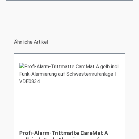
Produktgalerie überspringen
Ähnliche Artikel
Profi-Alarm-Trittmatte CareMat A