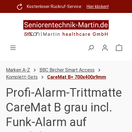
Zum Hauptinhalt springen
Kostenloser Rückruf-Service:
Hier klicken!
Ware
Marken A-Z
BBC Bircher Smart Access
Komplett-Sets
CareMat B= 700x400x9mm
Profi-Alarm-Trittmatte
CareMat B grau incl.
Funk-Alarm auf