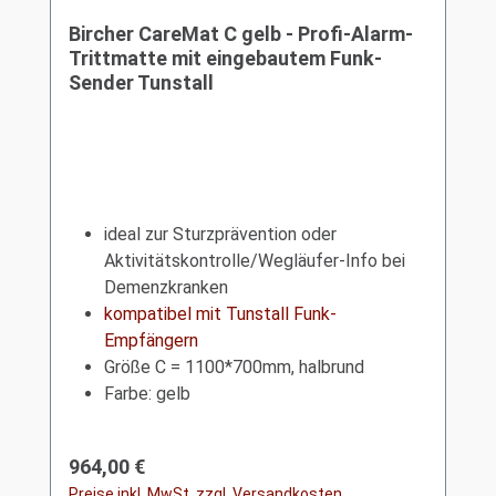
Bircher CareMat C gelb - Profi-Alarm-
Trittmatte mit eingebautem Funk-
Sender Tunstall
ideal zur Sturzprävention oder
Aktivitätskontrolle/Wegläufer-Info bei
Demenzkranken
kompatibel mit Tunstall Funk-
Empfängern
Größe C = 1100*700mm, halbrund
Farbe: gelb
Regulärer Preis:
964,00 €
Preise inkl. MwSt. zzgl. Versandkosten