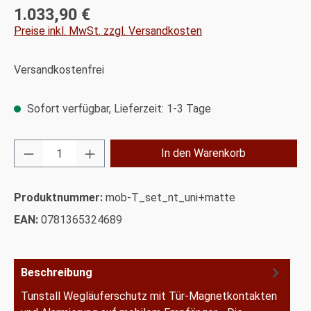
1.033,90 €
Regulärer Preis:
Preise inkl. MwSt. zzgl. Versandkosten
Versandkostenfrei
Sofort verfügbar, Lieferzeit: 1-3 Tage
Produkt Anzahl: Gib den gewünschten Wert ei
In den Warenkorb
Produktnummer:
mob-T_set_nt_uni+matte
EAN:
0781365324689
Beschreibung
Tunstall Wegläuferschutz mit Tür-Magnetkontakten