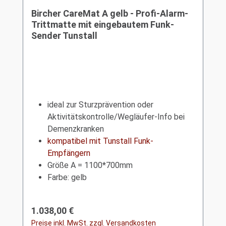
Bircher CareMat A gelb - Profi-Alarm-
Trittmatte mit eingebautem Funk-
Sender Tunstall
ideal zur Sturzprävention oder
Aktivitätskontrolle/Wegläufer-Info bei
Demenzkranken
kompatibel mit Tunstall Funk-
Empfängern
Größe A = 1100*700mm
Farbe: gelb
Regulärer Preis:
1.038,00 €
Preise inkl. MwSt. zzgl. Versandkosten