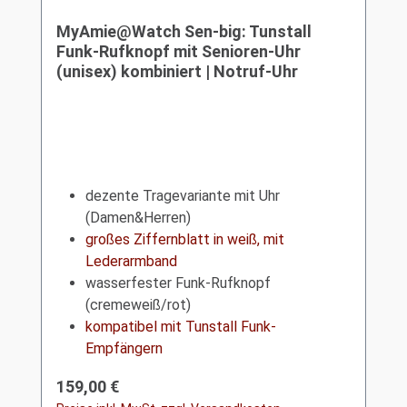
MyAmie@Watch Sen-big: Tunstall
Funk-Rufknopf mit Senioren-Uhr
(unisex) kombiniert | Notruf-Uhr
dezente Tragevariante mit Uhr
(Damen&Herren)
großes Ziffernblatt in weiß, mit
Lederarmband
wasserfester Funk-Rufknopf
(cremeweiß/rot)
kompatibel mit Tunstall Funk-
Empfängern
Regulärer Preis:
159,00 €