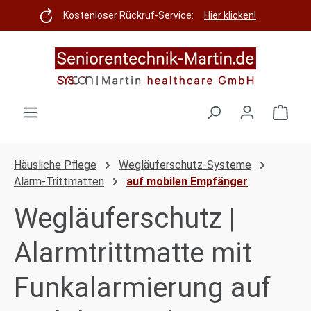
Zum Hauptinhalt springen
Kostenloser Rückruf-Service:
Hier klicken!
Ware
Häusliche Pflege
Wegläuferschutz-Systeme
Alarm-Trittmatten
auf mobilen Empfänger
Wegläuferschutz |
Alarmtrittmatte mit
Funkalarmierung auf