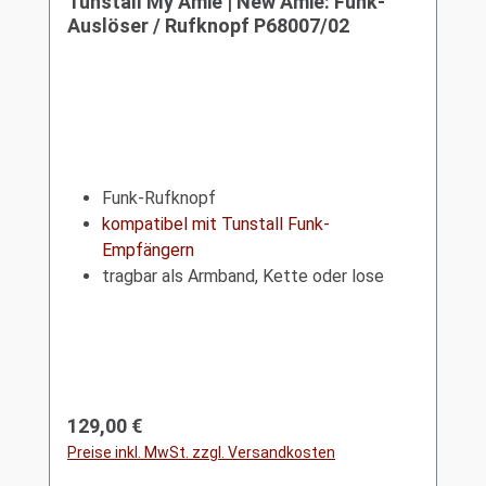
Tunstall My Amie | New Amie: Funk-
Auslöser / Rufknopf P68007/02
Funk-Rufknopf
kompatibel mit Tunstall Funk-
Empfängern
tragbar als Armband, Kette oder lose
Regulärer Preis:
129,00 €
Preise inkl. MwSt. zzgl. Versandkosten